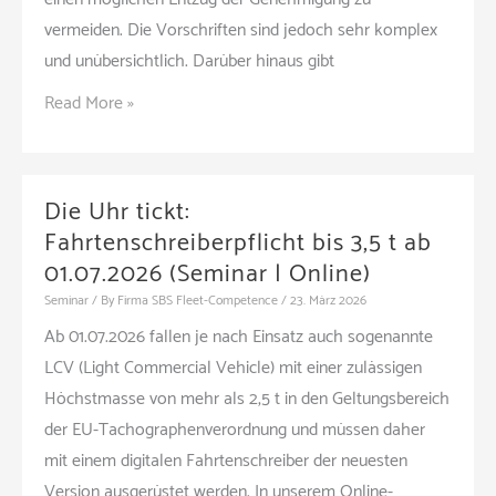
vermeiden. Die Vorschriften sind jedoch sehr komplex
und unübersichtlich. Darüber hinaus gibt
LBO:
Read More »
Rechtssicherheit
im
Fahrpersonalrecht
Die Uhr tickt:
(Seminar
Fahrtenschreiberpflicht bis 3,5 t ab
|
01.07.2026 (Seminar | Online)
München)
Seminar
/ By
Firma SBS Fleet-Competence
/
23. März 2026
Ab 01.07.2026 fallen je nach Einsatz auch sogenannte
LCV (Light Commercial Vehicle) mit einer zulässigen
Höchstmasse von mehr als 2,5 t in den Geltungsbereich
der EU-Tachographenverordnung und müssen daher
mit einem digitalen Fahrtenschreiber der neuesten
Version ausgerüstet werden. In unserem Online-