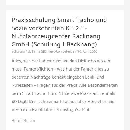
und
Ruhezeiten
Praxisschulung Smart Tacho und
sowie
Sozialvorschriften KB 2.1 –
aktuelle
Nutzfahrzeugcenter Backnang
Änderungen
GmbH (Schulung | Backnang)
(Seminar
Schulung
/ By
Firma SBS Fleet-Competence
/
30. April 2026
|
Alles, was der Fahrer rund um den Digitacho wissen
Online)
muss. Fahrerpflichten – was hat der Fahrer alles zu
beachten Nachträge korrekt eingeben Lenk- und
Ruhezeiten – Fragen aus der Praxis Alle Besonderheiten
beim Smart Tacho 1 und 2 Intensive Praxis an mehr als
40 Digitalen TachosSmart Tachos aller Hersteller und
Versionen Eventdatum: Samstag, 09. Mai
Praxisschulung
Read More »
Smart