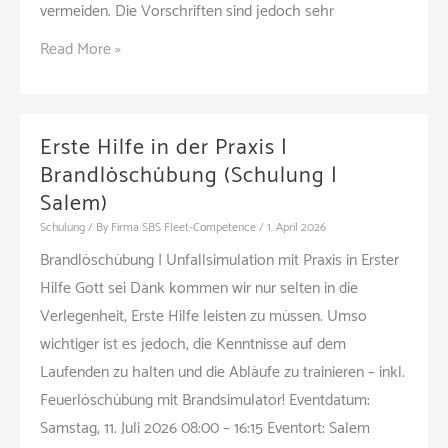
vermeiden. Die Vorschriften sind jedoch sehr
Spezialseminar
Read More »
für
Fuhrparkbetreiber
–
Erste Hilfe in der Praxis |
Smart
Brandlöschübung (Schulung |
Tacho
Salem)
|
Schulung
/ By
Firma SBS Fleet-Competence
/
1. April 2026
Pflichten
Brandlöschübung | Unfallsimulation mit Praxis in Erster
|
Hilfe Gott sei Dank kommen wir nur selten in die
Lösungen
Verlegenheit, Erste Hilfe leisten zu müssen. Umso
(Seminar
wichtiger ist es jedoch, die Kenntnisse auf dem
|
Laufenden zu halten und die Abläufe zu trainieren – inkl.
Backnang)
Feuerlöschübung mit Brandsimulator! Eventdatum:
Samstag, 11. Juli 2026 08:00 – 16:15 Eventort: Salem