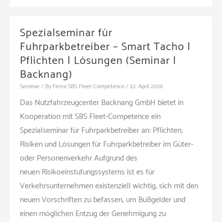
Tacho
und
Spezialseminar für
Sozialvorschriften
Fuhrparkbetreiber – Smart Tacho |
KB
Pflichten | Lösungen (Seminar |
2.1
Backnang)
–
Seminar
/ By
Firma SBS Fleet-Competence
/
22. April 2026
Nutzfahrzeugcenter
Das Nutzfahrzeugcenter Backnang GmbH bietet in
Backnang
Kooperation mit SBS Fleet-Competence ein
GmbH
Spezialseminar für Fuhrparkbetreiber an: Pflichten,
(Schulung
Risiken und Lösungen für Fuhrparkbetreiber im Güter-
|
oder Personenverkehr Aufgrund des
Backnang)
neuen Risikoeinstufungssystems ist es für
Verkehrsunternehmen existenziell wichtig, sich mit den
neuen Vorschriften zu befassen, um Bußgelder und
einen möglichen Entzug der Genehmigung zu