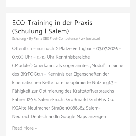
ECO-Training in der Praxis
(Schulung | Salem)
Schulung
/ By
Firma SBS Fleet-Competence
/
29. Juni 2026
Öffentlich – nur noch 2 Plätze verfügbar – 03.07.2026 –
07:00 Uhr – 15:15 Uhr Kenntnisbereiche
(„Module“) (anerkannt als sogenanntes „Modul“ im Sinne
des BKrFQG):1.1 – Kenntnis der Eigenschaften der
kinematischen Kette für eine optimierte Nutzung1.3 –
Fähigkeit zur Optimierung des Kraftstoffverbrauchs
Fahrer 129 € Salem-Frucht Großmarkt GmbH & Co.
KGAlte Neufracher Straße 10088682 Salem-
NeufrachDeutschlandIn Google Maps anzeigen
ECO-
Read More »