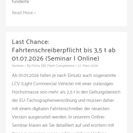
fundierte
Spezielles
Read More »
Praxisseminar
für
Aufsichtsbehörden
Last Chance:
in
Fahrtenschreiberpflicht bis 3,5 t ab
Hanau
01.07.2026 (Seminar | Online)
(Seminar
Seminar
/ By
Firma SBS Fleet-Competence
/
27. März 2026
|
Ab 01.07.2026 fallen je nach Einsatz auch sogenannte
Hanau)
LCV (Light Commercial Vehicle) mit einer zulässigen
Höchstmasse von mehr als 2,5 t in den Geltungsbereich
der EU-Tachographenverordnung und müssen daher
mit einem digitalen Fahrtenschreiber der neuesten
Version ausgerüstet werden. In unserem Online-
Seminar klären wir Sie detailliert auf und erörtern mit