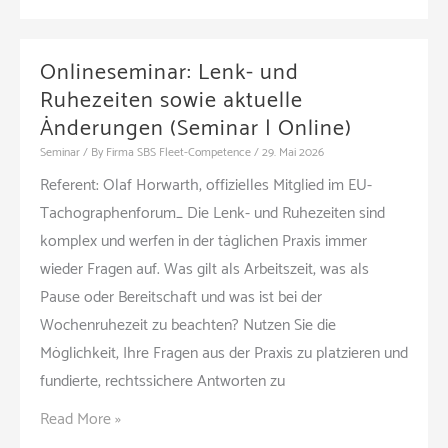
Training
in
der
Onlineseminar: Lenk- und
Praxis
Ruhezeiten sowie aktuelle
(Schulung
Änderungen (Seminar | Online)
|
Seminar
/ By
Firma SBS Fleet-Competence
/
29. Mai 2026
Salem)
Referent: Olaf Horwarth, offizielles Mitglied im EU-
Tachographenforum_ Die Lenk- und Ruhezeiten sind
komplex und werfen in der täglichen Praxis immer
wieder Fragen auf. Was gilt als Arbeitszeit, was als
Pause oder Bereitschaft und was ist bei der
Wochenruhezeit zu beachten? Nutzen Sie die
Möglichkeit, Ihre Fragen aus der Praxis zu platzieren und
fundierte, rechtssichere Antworten zu
Onlineseminar:
Read More »
Lenk-