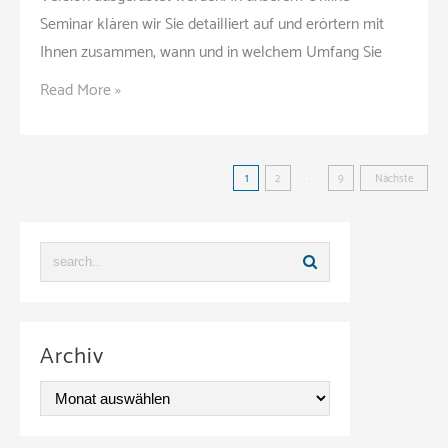
Seminar klären wir Sie detailliert auf und erörtern mit
Ihnen zusammen, wann und in welchem Umfang Sie
Die
Read More »
Uhr
tickt:
Beitragsnavigati
Fahrtenschreiberpflicht
1
2
…
9
Nächste
bis
3,5
t
ab
01.07.2026
(Seminar
Archiv
|
A
Online)
r