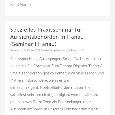
Erste
Read More »
Hilfe
in
der
Spezielles Praxisseminar für
Praxis
Aufsichtsbehörden in Hanau
|
(Seminar | Hanau)
Brandlöschübung
Seminar
/ By
Firma SBS Fleet-Competence
/
31. März 2026
(Schulung
Rechtsprechung, Auslegungen, Smart Tacho Version 1 +
|
2 und das EU-Formblatt Zum Thema Digitaler Tacho /
Salem)
Smart Tachograph gibt es immer noch viele Fragen und
Mythen, insbesondere, wenn es um
die Technik geht. Kontrollbehörden müssen hier
sattelfest sein, um nicht genötigt zu werden, alles zu
glauben, was Betroffene als Begründungen oder
Ausreden anführen. In unserem Seminar erfahren Sie