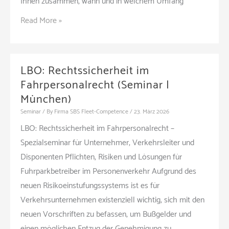
Ihnen zusammen, wann und in welchem Umfang
Last
Read More »
Chance:
Fahrtenschreiberpflicht
bis
LBO: Rechtssicherheit im
3,5
Fahrpersonalrecht (Seminar |
t
München)
ab
Seminar
/ By
Firma SBS Fleet-Competence
/
23. März 2026
01.07.2026
LBO: Rechtssicherheit im Fahrpersonalrecht –
(Seminar
Spezialseminar für Unternehmer, Verkehrsleiter und
|
Disponenten Pflichten, Risiken und Lösungen für
Online)
Fuhrparkbetreiber im Personenverkehr Aufgrund des
neuen Risikoeinstufungssystems ist es für
Verkehrsunternehmen existenziell wichtig, sich mit den
neuen Vorschriften zu befassen, um Bußgelder und
einen möglichen Entzug der Genehmigung zu