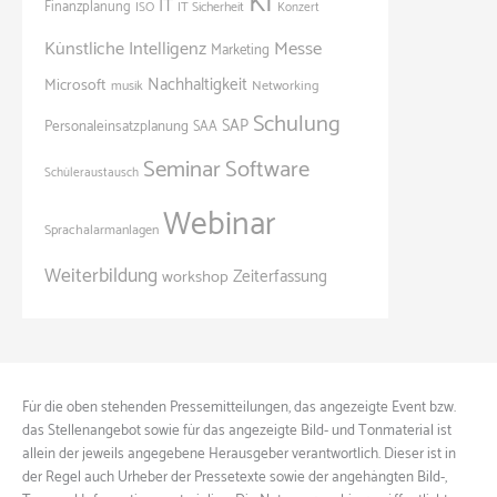
KI
IT
Finanzplanung
ISO
IT Sicherheit
Konzert
Künstliche Intelligenz
Messe
Marketing
Nachhaltigkeit
Microsoft
Networking
musik
Schulung
SAP
Personaleinsatzplanung
SAA
Seminar
Software
Schüleraustausch
Webinar
Sprachalarmanlagen
Weiterbildung
Zeiterfassung
workshop
Für die oben stehenden Pressemitteilungen, das angezeigte Event bzw.
das Stellenangebot sowie für das angezeigte Bild- und Tonmaterial ist
allein der jeweils angegebene Herausgeber verantwortlich. Dieser ist in
der Regel auch Urheber der Pressetexte sowie der angehängten Bild-,