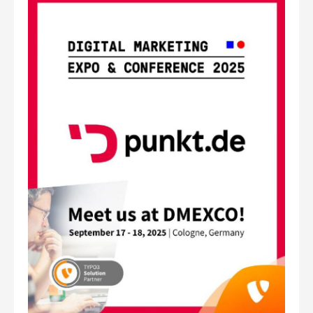
Oktober
2025
mit
SEO
Vortrag:
Starke
Frauen,
neue
Impulse
(Vortrag
|
Hannover)