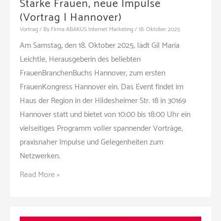
Starke Frauen, neue Impulse
(Vortrag | Hannover)
Vortrag
/ By
Firma ABAKUS Internet Marketing
/
18. Oktober 2025
Am Samstag, den 18. Oktober 2025, lädt Gil Maria
Leichtle, Herausgeberin des beliebten
FrauenBranchenBuchs Hannover, zum ersten
FrauenKongress Hannover ein. Das Event findet im
Haus der Region in der Hildesheimer Str. 18 in 30169
Hannover statt und bietet von 10:00 bis 18:00 Uhr ein
vielseitiges Programm voller spannender Vorträge,
praxisnaher Impulse und Gelegenheiten zum
Netzwerken.
FrauenKongress
Read More »
Hannover
am
18.