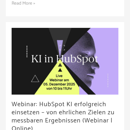
Hannover
Read More »
Marketing
präsentiert
neue
Leitkampagne
„UNBOXING
Hannover
(Pressetermin
|
Hannover)
Webinar: HubSpot KI erfolgreich
einsetzen – von ehrlichen Zielen zu
messbaren Ergebnissen (Webinar |
Online)