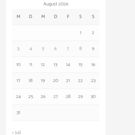
August 2026
e
M
D
M
D
F
S
S
g
o
1
2
r
3
4
5
6
7
8
9
i
e
10
11
12
13
14
15
16
n
17
18
19
20
21
22
23
24
25
26
27
28
29
30
31
« Juli