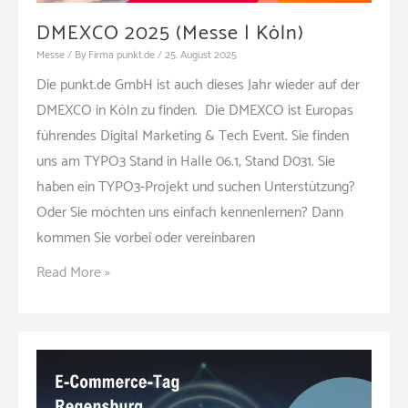
DMEXCO 2025 (Messe | Köln)
Messe
/ By
Firma punkt.de
/
25. August 2025
Die punkt.de GmbH ist auch dieses Jahr wieder auf der
DMEXCO in Köln zu finden. Die DMEXCO ist Europas
führendes Digital Marketing & Tech Event. Sie finden
uns am TYPO3 Stand in Halle 06.1, Stand D031. Sie
haben ein TYPO3-Projekt und suchen Unterstützung?
Oder Sie möchten uns einfach kennenlernen? Dann
kommen Sie vorbei oder vereinbaren
DMEXCO
Read More »
2025
(Messe
|
Köln)