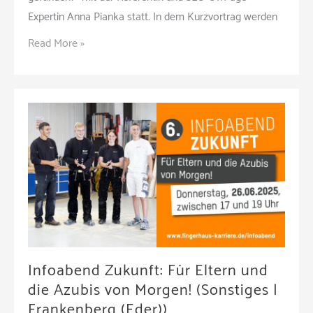
Expertin Anna Pianka statt. In dem Kurzvortrag werden
„Wie
Read More »
werde
ich
von
ChatGPT
gefunden?“
Impulsvortrag
beim
C-
Dinner
im
Hafven
Infoabend Zukunft: Für Eltern und
am
die Azubis von Morgen! (Sonstiges |
16.07.2025
Frankenberg (Eder))