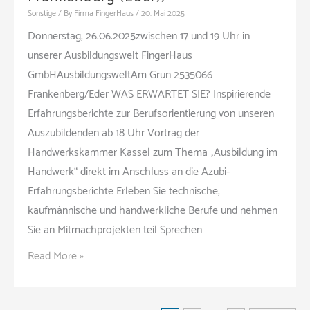
(Vortrag
Sonstige
/ By
Firma FingerHaus
/
20. Mai 2025
|
Donnerstag, 26.06.2025zwischen 17 und 19 Uhr in
Hannover)
unserer Ausbildungswelt FingerHaus
GmbHAusbildungsweltAm Grün 2535066
Frankenberg/Eder WAS ERWARTET SIE? Inspirierende
Erfahrungsberichte zur Berufsorientierung von unseren
Auszubildenden ab 18 Uhr Vortrag der
Handwerkskammer Kassel zum Thema „Ausbildung im
Handwerk“ direkt im Anschluss an die Azubi-
Erfahrungsberichte Erleben Sie technische,
kaufmännische und handwerkliche Berufe und nehmen
Sie an Mitmachprojekten teil Sprechen
Infoabend
Read More »
Zukunft:
Für