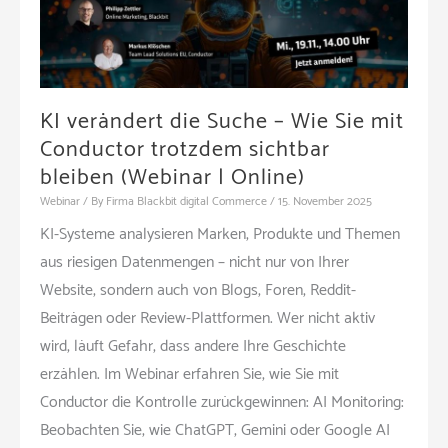
ehrlichen
Zielen
zu
messbaren
KI verändert die Suche – Wie Sie mit
Ergebnissen
Conductor trotzdem sichtbar
(Webinar
bleiben (Webinar | Online)
|
Online)
Webinar
/ By
Firma Blackbit digital Commerce
/
15. November 2025
KI-Systeme analysieren Marken, Produkte und Themen
aus riesigen Datenmengen – nicht nur von Ihrer
Website, sondern auch von Blogs, Foren, Reddit-
Beiträgen oder Review-Plattformen. Wer nicht aktiv
wird, läuft Gefahr, dass andere Ihre Geschichte
erzählen. Im Webinar erfahren Sie, wie Sie mit
Conductor die Kontrolle zurückgewinnen: AI Monitoring:
Beobachten Sie, wie ChatGPT, Gemini oder Google AI