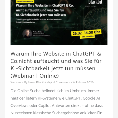
Warum Ihre Website in ChatGPT &
Co.nicht auftaucht und was Sie für
KI-Sichtbarkeit jetzt tun müssen
(Webinar | Online)
Webinar
/ By
Firma Blackbit digital Commerce
/
6. Februar 2026
Die Online-Suche befindet sich im Umbruch. Immer
häufiger liefern KI-Systeme wie ChatGPT, Google AI
Overviews oder Copilot Antworten direkt – ohne dass
Nutzer:innen klassische Suchergebnisse anklicken.Ein