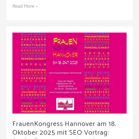
KI
Read More »
verändert
die
Suche
–
Wie
Sie
mit
Conductor
trotzdem
sichtbar
bleiben
(Webinar
|
FrauenKongress Hannover am 18.
Online)
Oktober 2025 mit SEO Vortrag: