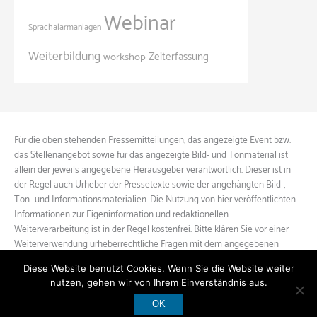
Webinar
Sprachalarmanlagen
Weiterbildung
Zeiterfassung
workshop
Für die oben stehenden Pressemitteilungen, das angezeigte Event bzw.
das Stellenangebot sowie für das angezeigte Bild- und Tonmaterial ist
allein der jeweils angegebene Herausgeber verantwortlich. Dieser ist in
der Regel auch Urheber der Pressetexte sowie der angehängten Bild-,
Ton- und Informationsmaterialien. Die Nutzung von hier veröffentlichten
Informationen zur Eigeninformation und redaktionellen
Weiterverarbeitung ist in der Regel kostenfrei. Bitte klären Sie vor einer
Weiterverwendung urheberrechtliche Fragen mit dem angegebenen
Herausgeber.
Diese Website benutzt Cookies. Wenn Sie die Website weiter
nutzen, gehen wir von Ihrem Einverständnis aus.
OK