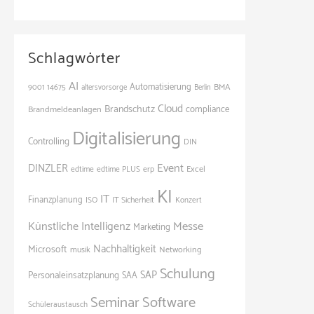
Schlagwörter
AI
Automatisierung
BMA
9001
14675
altersvorsorge
Berlin
Cloud
Brandschutz
Brandmeldeanlagen
compliance
Digitalisierung
Controlling
DIN
Event
DINZLER
Excel
edtime
edtime PLUS
erp
KI
IT
Finanzplanung
ISO
IT Sicherheit
Konzert
Künstliche Intelligenz
Messe
Marketing
Nachhaltigkeit
Microsoft
Networking
musik
Schulung
SAP
Personaleinsatzplanung
SAA
Seminar
Software
Schüleraustausch