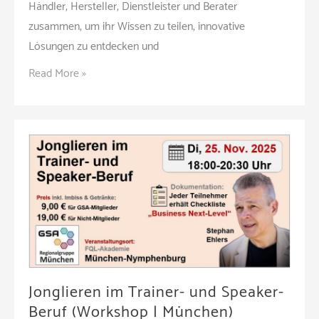
Händler, Hersteller, Dienstleister und Berater
zusammen, um ihr Wissen zu teilen, innovative
Lösungen zu entdecken und
E-
Read More »
Commerce-
Tag
Regensburg
am
24.
September
2025
(Messe
|
Regensburg)
Jonglieren im Trainer- und Speaker-
Beruf (Workshop | München)