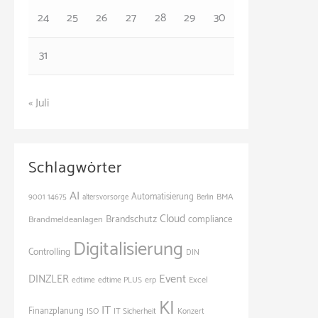
24
25
26
27
28
29
30
31
« Juli
Schlagwörter
AI
Automatisierung
BMA
9001
14675
altersvorsorge
Berlin
Cloud
Brandschutz
Brandmeldeanlagen
compliance
Digitalisierung
Controlling
DIN
Event
DINZLER
Excel
edtime
edtime PLUS
erp
KI
IT
Finanzplanung
ISO
IT Sicherheit
Konzert