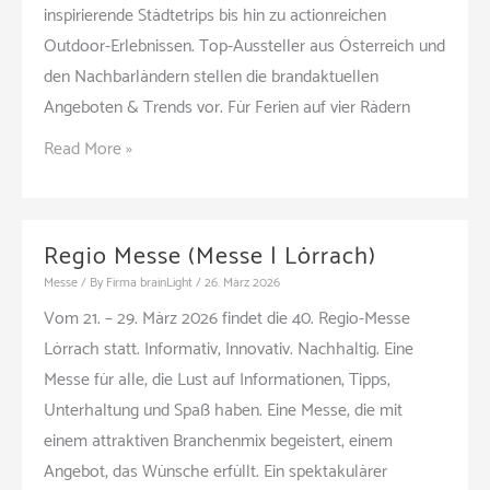
inspirierende Städtetrips bis hin zu actionreichen
Outdoor-Erlebnissen. Top-Aussteller aus Österreich und
den Nachbarländern stellen die brandaktuellen
Angeboten & Trends vor. Für Ferien auf vier Rädern
Urlaub
Read More »
&
Ausflug
Wels
Regio Messe (Messe | Lörrach)
2026
Messe
/ By
Firma brainLight
/
26. März 2026
(Messe
Vom 21. – 29. März 2026 findet die 40. Regio-Messe
|
Lörrach statt. Informativ, Innovativ. Nachhaltig. Eine
Wels)
Messe für alle, die Lust auf Informationen, Tipps,
Unterhaltung und Spaß haben. Eine Messe, die mit
einem attraktiven Branchenmix begeistert, einem
Angebot, das Wünsche erfüllt. Ein spektakulärer