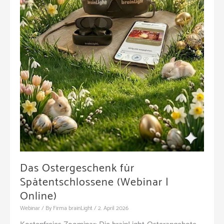
Das Ostergeschenk für
Spätentschlossene (Webinar |
Online)
Webinar
/ By
Firma brainLight
/
2. April 2026