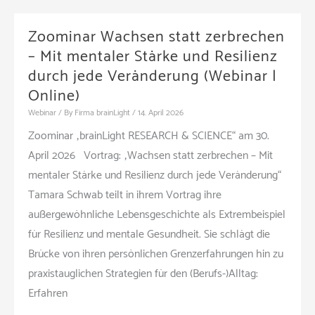
mit
brainLight“
Zoominar Wachsen statt zerbrechen
mit
– Mit mentaler Stärke und Resilienz
Oliver
durch jede Veränderung (Webinar |
Happ
Online)
(Webinar
Webinar
/ By
Firma brainLight
/
14. April 2026
|
Zoominar „brainLight RESEARCH & SCIENCE“ am 30.
Online)
April 2026 Vortrag: „Wachsen statt zerbrechen – Mit
mentaler Stärke und Resilienz durch jede Veränderung“
Tamara Schwab teilt in ihrem Vortrag ihre
außergewöhnliche Lebensgeschichte als Extrembeispiel
für Resilienz und mentale Gesundheit. Sie schlägt die
Brücke von ihren persönlichen Grenzerfahrungen hin zu
praxistauglichen Strategien für den (Berufs-)Alltag:
Erfahren