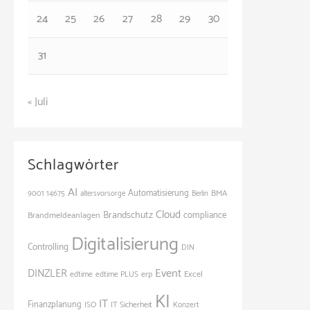
24
25
26
27
28
29
30
31
« Juli
Schlagwörter
AI
Automatisierung
BMA
9001
14675
altersvorsorge
Berlin
Cloud
Brandschutz
Brandmeldeanlagen
compliance
Digitalisierung
Controlling
DIN
Event
DINZLER
Excel
edtime
edtime PLUS
erp
KI
IT
Finanzplanung
ISO
IT Sicherheit
Konzert