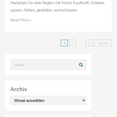
Markplatz für eine Region mit hoher Kaufkraft. Erleben,
spüren, fühlen, genießen, wertschätzen
Regio
Read More »
Messe
(Messe
Beitragsnavigati
|
1
2
…
11
Nächste
Lörrach)
Archiv
A
r