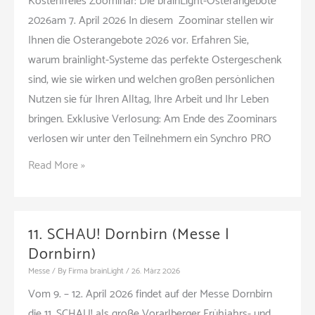
Kostenfreies Zoominar: Die brainLight-Osterangebote
2026­am 7. April 2026 In diesem Zoominar stellen wir
Ihnen die Osterangebote 2026 vor. Erfahren Sie,
warum brainlight-Systeme das perfekte Ostergeschenk
sind, wie sie wirken und welchen großen persönlichen
Nutzen sie für Ihren Alltag, Ihre Arbeit und Ihr Leben
bringen. Exklusive Verlosung: Am Ende des Zoominars
verlosen wir unter den Teilnehmern ein Synchro PRO
Das
Read More »
Ostergeschenk
für
Spätentschlossene
11. SCHAU! Dornbirn (Messe |
(Webinar
Dornbirn)
|
Messe
/ By
Firma brainLight
/
26. März 2026
Online)
Vom 9. – 12. April 2026 findet auf der Messe Dornbirn
die 11. SCHAU! als große Vorarlberger Frühjahrs- und