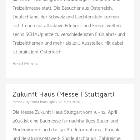
Freizeitmesse statt. Die Besucher aus Österreich,
Deutschland, der Schweiz und Liechtenstein können
sich freuen auf attraktive Erlebnis- und Freizeitwelten,
sechs SCHAUplätze zu verschiedensten Frühjahrs- und
Freizeitthemen und mehr als 250 Aussteller. Mit dabei
ist brainLight Österreich
11.
Read More »
SCHAU!
Dornbirn
(Messe
Zukunft Haus (Messe | Stuttgart)
|
Messe
/ By
Firma brainLight
/
26. März 2026
Dornbirn)
Die Messe Zukunft Haus Stuttgart vom 9. – 12. April
2026 ist eine Baumesse für nachhaltiges Bauen und
Modernisieren und das größte Informations-, Produkt
und Beratungsnetzwerk Süddeutschlands. Zahlreiche