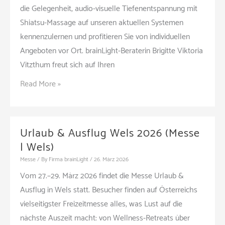
die Gelegenheit, audio-visuelle Tiefenentspannung mit
Shiatsu-Massage auf unseren aktuellen Systemen
kennenzulernen und profitieren Sie von individuellen
Angeboten vor Ort. brainLight-Beraterin Brigitte Viktoria
Vitzthum freut sich auf Ihren
Entspannt
Read More »
einkaufen
bei
SELGROS
Urlaub & Ausflug Wels 2026 (Messe
am
| Wels)
28.
Messe
/ By
Firma brainLight
/
26. März 2026
März
Vom 27.–29. März 2026 findet die Messe Urlaub &
2026
Ausflug in Wels statt. Besucher finden auf Österreichs
(Seminar
vielseitigster Freizeitmesse alles, was Lust auf die
|
nächste Auszeit macht: von Wellness-Retreats über
Aschaffenburg)