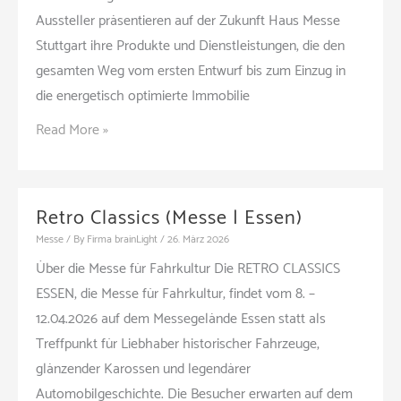
Aussteller präsentieren auf der Zukunft Haus Messe
Stuttgart ihre Produkte und Dienstleistungen, die den
gesamten Weg vom ersten Entwurf bis zum Einzug in
die energetisch optimierte Immobilie
Zukunft
Read More »
Haus
(Messe
|
Retro Classics (Messe | Essen)
Stuttgart)
Messe
/ By
Firma brainLight
/
26. März 2026
Über die Messe für Fahrkultur Die RETRO CLASSICS
ESSEN, die Messe für Fahrkultur, findet vom 8. –
12.04.2026 auf dem Messegelände Essen statt als
Treffpunkt für Liebhaber historischer Fahrzeuge,
glänzender Karossen und legendärer
Automobilgeschichte. Die Besucher erwarten auf dem