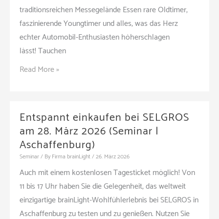
traditionsreichen Messegelände Essen rare Oldtimer,
faszinierende Youngtimer und alles, was das Herz
echter Automobil-Enthusiasten höherschlagen
lässt! Tauchen
Retro
Read More »
Classics
(Messe
|
Entspannt einkaufen bei SELGROS
Essen)
am 28. März 2026 (Seminar |
Aschaffenburg)
Seminar
/ By
Firma brainLight
/
26. März 2026
Auch mit einem kostenlosen Tagesticket möglich! Von
11 bis 17 Uhr haben Sie die Gelegenheit, das weltweit
einzigartige brainLight-Wohlfühlerlebnis bei SELGROS in
Aschaffenburg zu testen und zu genießen. Nutzen Sie