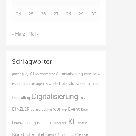
24
25
26
27
28
29
30
« März
Mai »
Schlagwörter
AI
Automatisierung
BMA
9001
14675
altersvorsorge
Berlin
Cloud
Brandschutz
Brandmeldeanlagen
compliance
Digitalisierung
Controlling
DIN
Event
DINZLER
edtime
edtime PLUS
erp
Excel
KI
IT
Finanzplanung
ISO
IT Sicherheit
Konzert
Künstliche Intelligenz
Messe
Marketing