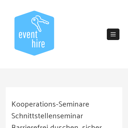
Skip
to
content
Kooperations-Seminare
Schnittstellenseminar
Barrierefrei duschen, sicher