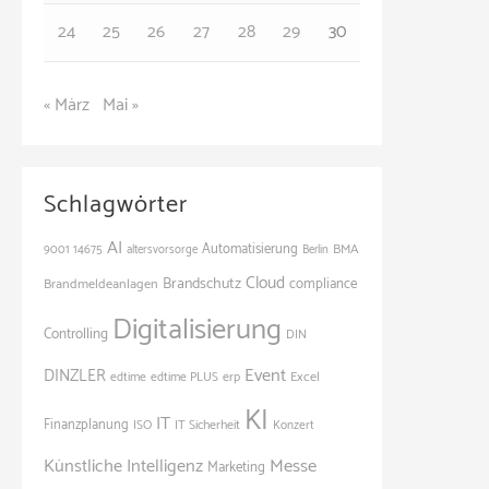
24
25
26
27
28
29
30
« März
Mai »
Schlagwörter
AI
Automatisierung
BMA
9001
14675
altersvorsorge
Berlin
Cloud
Brandschutz
Brandmeldeanlagen
compliance
Digitalisierung
Controlling
DIN
Event
DINZLER
Excel
edtime
edtime PLUS
erp
KI
IT
Finanzplanung
ISO
IT Sicherheit
Konzert
Künstliche Intelligenz
Messe
Marketing