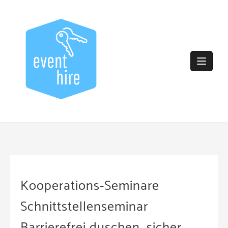
Skip
to
content
Kooperations-Seminare
Schnittstellenseminar
Barrierefrei duschen, sicher