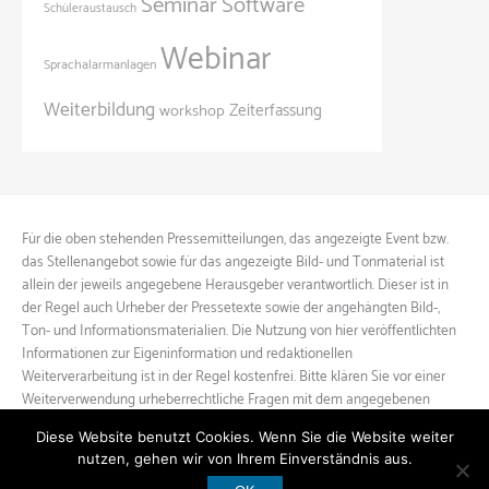
Seminar
Software
Schüleraustausch
Webinar
Sprachalarmanlagen
Weiterbildung
Zeiterfassung
workshop
Für die oben stehenden Pressemitteilungen, das angezeigte Event bzw.
das Stellenangebot sowie für das angezeigte Bild- und Tonmaterial ist
allein der jeweils angegebene Herausgeber verantwortlich. Dieser ist in
der Regel auch Urheber der Pressetexte sowie der angehängten Bild-,
Ton- und Informationsmaterialien. Die Nutzung von hier veröffentlichten
Informationen zur Eigeninformation und redaktionellen
Weiterverarbeitung ist in der Regel kostenfrei. Bitte klären Sie vor einer
Weiterverwendung urheberrechtliche Fragen mit dem angegebenen
Herausgeber.
Diese Website benutzt Cookies. Wenn Sie die Website weiter
nutzen, gehen wir von Ihrem Einverständnis aus.