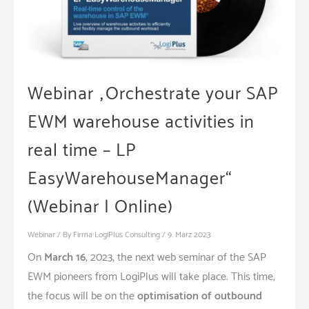
Webinar „Orchestrate your SAP
EWM warehouse activities in
real time – LP
EasyWarehouseManager“
(Webinar | Online)
Webinar
/ By
Firma LogiPlus Consulting
/
9. März 2023
On
March 16
, 2023, the next web seminar of the SAP
EWM pioneers from LogiPlus will take place. This time,
the focus will be on the
optimisation of outbound