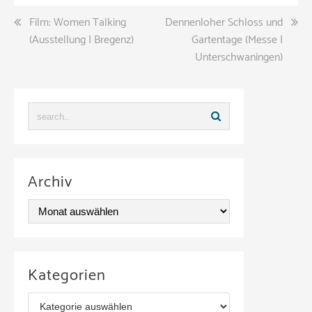
Beitragsnavigation
Film: Women Talking
Dennenloher Schloss und
(Ausstellung | Bregenz)
Gartentage (Messe |
Unterschwaningen)
Archiv
A
r
c
Kategorien
h
K
i