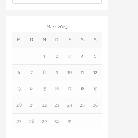
a
v
t
März 2023
e
M
D
M
D
F
S
S
g
o
1
2
3
4
5
r
6
7
8
9
10
11
12
i
e
13
14
15
16
17
18
19
n
20
21
22
23
24
25
26
27
28
29
30
31