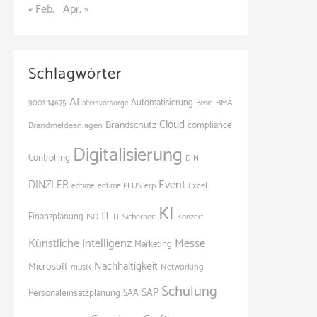
« Feb.
Apr. »
Schlagwörter
AI
Automatisierung
BMA
9001
14675
altersvorsorge
Berlin
Cloud
Brandschutz
Brandmeldeanlagen
compliance
Digitalisierung
Controlling
DIN
Event
DINZLER
Excel
edtime
edtime PLUS
erp
KI
IT
Finanzplanung
ISO
IT Sicherheit
Konzert
Künstliche Intelligenz
Messe
Marketing
Nachhaltigkeit
Microsoft
Networking
musik
Schulung
SAP
Personaleinsatzplanung
SAA