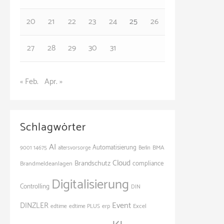
n
20
21
22
23
24
25
26
27
28
29
30
31
« Feb.
Apr. »
Schlagwörter
AI
Automatisierung
BMA
9001
14675
altersvorsorge
Berlin
Cloud
Brandschutz
Brandmeldeanlagen
compliance
Digitalisierung
Controlling
DIN
Event
DINZLER
Excel
edtime
edtime PLUS
erp