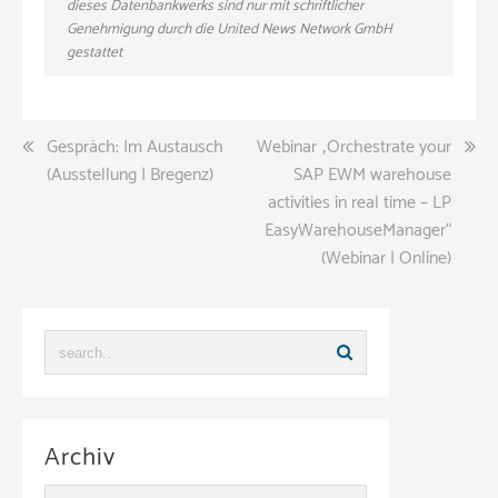
dieses Datenbankwerks sind nur mit schriftlicher
Genehmigung durch die United News Network GmbH
gestattet
Beitragsnavigation
Gespräch: Im Austausch
Webinar „Orchestrate your
(Ausstellung | Bregenz)
SAP EWM warehouse
activities in real time – LP
EasyWarehouseManager“
(Webinar | Online)
Archiv