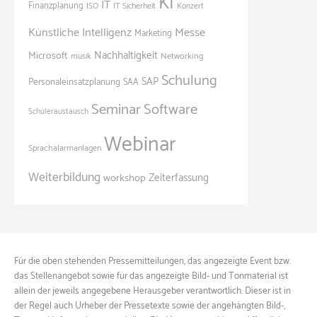
KI
IT
Finanzplanung
ISO
IT Sicherheit
Konzert
Künstliche Intelligenz
Messe
Marketing
Nachhaltigkeit
Microsoft
Networking
musik
Schulung
SAP
Personaleinsatzplanung
SAA
Seminar
Software
Schüleraustausch
Webinar
Sprachalarmanlagen
Weiterbildung
Zeiterfassung
workshop
Für die oben stehenden Pressemitteilungen, das angezeigte Event bzw.
das Stellenangebot sowie für das angezeigte Bild- und Tonmaterial ist
allein der jeweils angegebene Herausgeber verantwortlich. Dieser ist in
der Regel auch Urheber der Pressetexte sowie der angehängten Bild-,