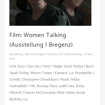
Film: Women Talking
(Ausstellung | Bregenz)
Ausstellung
/ By
Firma Bregenz Tourismus und Stadtmarketing
/
9. März
2023
USA 2022 | 104 min | OmU | Regie: Sarah Polley | Buch:
Sarah Polley, Miriam Toews | Kamera: Luc Montpellier |
Schnitt: Christopher Donaldson | Musik: Hildur
Gudnadóttir | Mit: Rooney Mara, Judith Ivey, Emily
Mitchell, Frances McDormand, Mate Hallet, Jessie
Buckley, u.a.