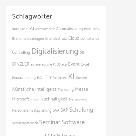
Schlagwörter
AI
Automatisierung
BMA
9001
14675
altersvorsorge
Berlin
Cloud
Brandschutz
Brandmeldeanlagen
compliance
Digitalisierung
Controlling
DIN
Event
DINZLER
Excel
edtime
edtime PLUS
erp
KI
IT
Finanzplanung
ISO
IT Sicherheit
Konzert
Künstliche Intelligenz
Messe
Marketing
Nachhaltigkeit
Microsoft
Networking
musik
Schulung
SAP
Personaleinsatzplanung
SAA
Seminar
Software
Schüleraustausch