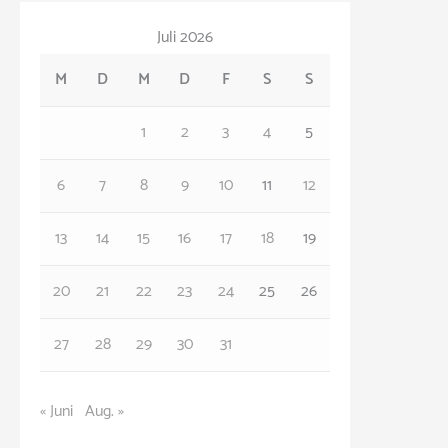
t
Juli 2026
e
M
D
M
D
F
S
S
g
o
1
2
3
4
5
r
6
7
8
9
10
11
12
i
e
13
14
15
16
17
18
19
n
20
21
22
23
24
25
26
27
28
29
30
31
« Juni
Aug. »