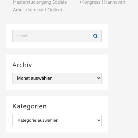
Masterstudiengang Soziale
(Kongress | Hannover)
Arbeit (Seminar | Online)
Archiv
A
r
c
Kategorien
h
K
i
a
v