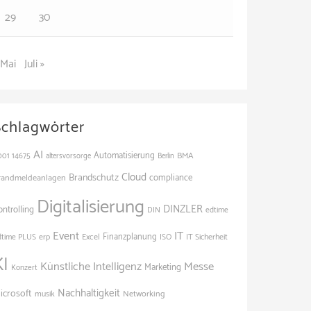
29
30
 Mai
Juli »
Schlagwörter
AI
Automatisierung
BMA
001
14675
altersvorsorge
Berlin
Cloud
Brandschutz
randmeldeanlagen
compliance
Digitalisierung
DINZLER
ontrolling
edtime
DIN
Event
IT
Finanzplanung
dtime PLUS
erp
Excel
ISO
IT Sicherheit
KI
Künstliche Intelligenz
Messe
Marketing
Konzert
Nachhaltigkeit
icrosoft
Networking
musik