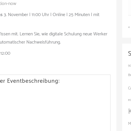
tion-now
ns
3. November | 11:00 Uhr | Online | 25 Minuten | mit
«
ssen mit. Lernen Sie, wie digitale Schulung neue Werker
 automatischer Nachweisführung.
 12:00
9
B
er Eventbeschreibung:
C
e
M