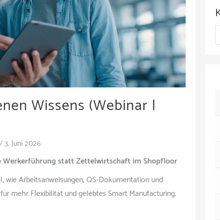
c
h
K
i
a
v
t
e
enen Wissens (Webinar |
g
o
r
/
3. Juni 2026
i
 Werkerführung statt Zettelwirtschaft im Shopfloor
e
sl, wie Arbeitsanweisungen, QS-Dokumentation und
n
– für mehr Flexibilität und gelebtes Smart Manufacturing.