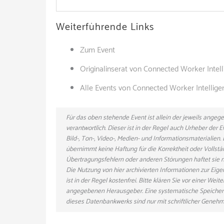
Weiterführende Links
Zum Event
Originalinserat von Connected Worker Inte
Alle Events von Connected Worker Intelli
Für das oben stehende Event ist allein der jeweils ange
verantwortlich. Dieser ist in der Regel auch Urheber der
Bild-, Ton-, Video-, Medien- und Informationsmaterialie
übernimmt keine Haftung für die Korrektheit oder Vollstä
Übertragungsfehlern oder anderen Störungen haftet sie nu
Die Nutzung von hier archivierten Informationen zur Eig
ist in der Regel kostenfrei. Bitte klären Sie vor einer W
angegebenen Herausgeber. Eine systematische Speicher
dieses Datenbankwerks sind nur mit schriftlicher Gene