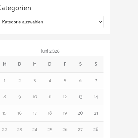
Kategorien
Juni 2026
M
D
M
D
F
S
S
1
2
3
4
5
6
7
8
9
10
11
12
13
14
15
16
17
18
19
20
21
22
23
24
25
26
27
28