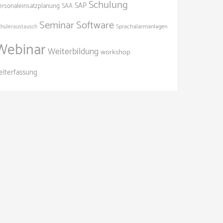
Schulung
SAP
ersonaleinsatzplanung
SAA
Seminar
Software
Sprachalarmanlagen
chüleraustausch
Webinar
Weiterbildung
workshop
eiterfassung