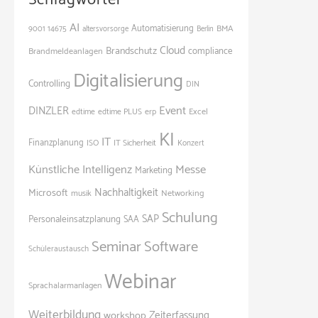
AI
Automatisierung
BMA
9001
14675
altersvorsorge
Berlin
Cloud
Brandschutz
Brandmeldeanlagen
compliance
Digitalisierung
Controlling
DIN
Event
DINZLER
Excel
edtime
edtime PLUS
erp
KI
IT
Finanzplanung
ISO
IT Sicherheit
Konzert
Künstliche Intelligenz
Messe
Marketing
Nachhaltigkeit
Microsoft
Networking
musik
Schulung
SAP
Personaleinsatzplanung
SAA
Seminar
Software
Schüleraustausch
Webinar
Sprachalarmanlagen
Weiterbildung
Zeiterfassung
workshop