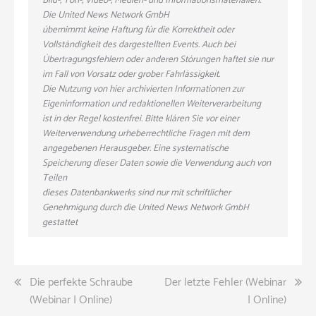
Bild-, Ton-, Video-, Medien- und Informationsmaterialien.
Die United News Network GmbH
übernimmt keine Haftung für die Korrektheit oder
Vollständigkeit des dargestellten Events. Auch bei
Übertragungsfehlern oder anderen Störungen haftet sie nur
im Fall von Vorsatz oder grober Fahrlässigkeit.
Die Nutzung von hier archivierten Informationen zur
Eigeninformation und redaktionellen Weiterverarbeitung
ist in der Regel kostenfrei. Bitte klären Sie vor einer
Weiterverwendung urheberrechtliche Fragen mit dem
angegebenen Herausgeber. Eine systematische
Speicherung dieser Daten sowie die Verwendung auch von
Teilen
dieses Datenbankwerks sind nur mit schriftlicher
Genehmigung durch die United News Network GmbH
gestattet
Beitragsnavigation
Die perfekte Schraube
Der letzte Fehler (Webinar
(Webinar | Online)
| Online)