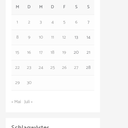
M
D
M
D
F
S
S
g
o
1
2
3
4
5
6
7
r
8
9
10
11
12
13
14
i
e
15
16
17
18
19
20
21
n
22
23
24
25
26
27
28
29
30
« Mai
Juli »
Schlagwörter