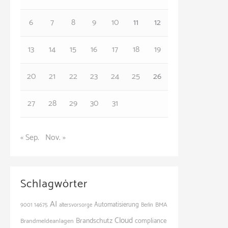
r
6
7
8
9
10
11
12
i
e
13
14
15
16
17
18
19
n
20
21
22
23
24
25
26
27
28
29
30
31
« Sep.
Nov. »
Schlagwörter
AI
Automatisierung
BMA
9001
14675
altersvorsorge
Berlin
Cloud
Brandschutz
Brandmeldeanlagen
compliance