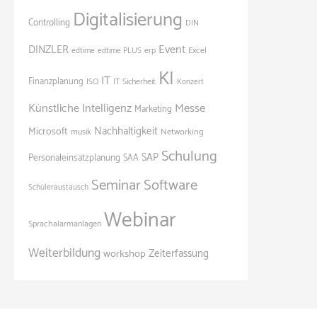
Digitalisierung
Controlling
DIN
Event
DINZLER
edtime
edtime PLUS
erp
Excel
KI
IT
Finanzplanung
ISO
IT Sicherheit
Konzert
Künstliche Intelligenz
Messe
Marketing
Nachhaltigkeit
Microsoft
Networking
musik
Schulung
SAP
Personaleinsatzplanung
SAA
Seminar
Software
Schüleraustausch
Webinar
Sprachalarmanlagen
Weiterbildung
Zeiterfassung
workshop