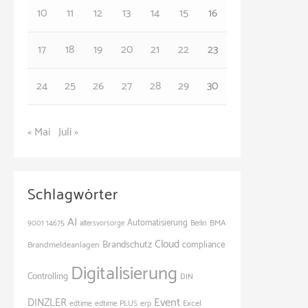
e
10
11
12
13
14
15
16
n
17
18
19
20
21
22
23
24
25
26
27
28
29
30
« Mai
Juli »
Schlagwörter
AI
Automatisierung
BMA
9001
14675
altersvorsorge
Berlin
Cloud
Brandschutz
Brandmeldeanlagen
compliance
Digitalisierung
Controlling
DIN
Event
DINZLER
Excel
edtime
edtime PLUS
erp