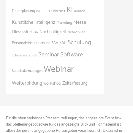
KI
IT
Finanzplanung
ISO
IT Sicherheit
Konzert
Künstliche Intelligenz
Messe
Marketing
Nachhaltigkeit
Microsoft
Networking
musik
Schulung
SAP
Personaleinsatzplanung
SAA
Seminar
Software
Schüleraustausch
Webinar
Sprachalarmanlagen
Weiterbildung
Zeiterfassung
workshop
Für die oben stehenden Pressemitteilungen, das angezeigte Event bzw.
das Stellenangebot sowie für das angezeigte Bild- und Tonmaterial ist
allein der jeweils angegebene Herausgeber verantwortlich. Dieser ist in