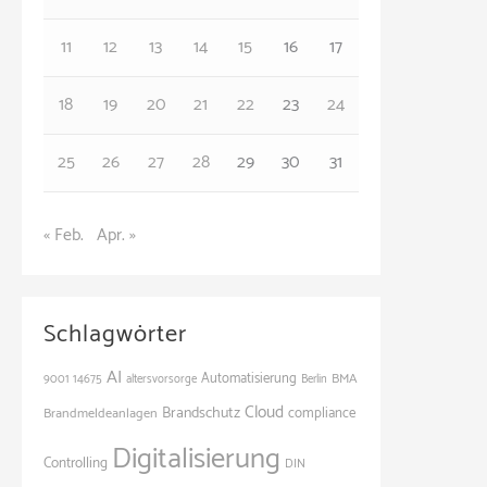
e
11
12
13
14
15
16
17
n
18
19
20
21
22
23
24
25
26
27
28
29
30
31
« Feb.
Apr. »
Schlagwörter
AI
Automatisierung
BMA
9001
14675
altersvorsorge
Berlin
Cloud
Brandschutz
Brandmeldeanlagen
compliance
Digitalisierung
Controlling
DIN