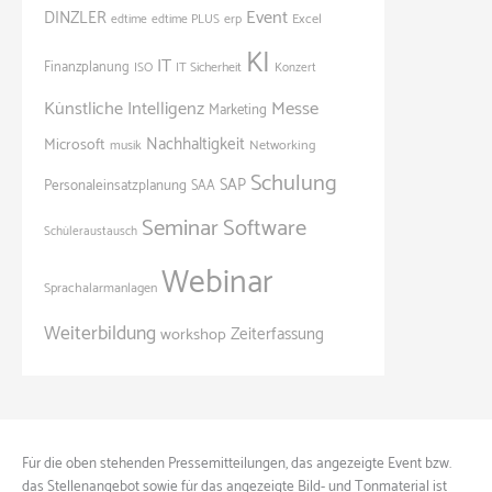
Event
DINZLER
Excel
edtime
edtime PLUS
erp
KI
IT
Finanzplanung
ISO
IT Sicherheit
Konzert
Künstliche Intelligenz
Messe
Marketing
Nachhaltigkeit
Microsoft
Networking
musik
Schulung
SAP
Personaleinsatzplanung
SAA
Seminar
Software
Schüleraustausch
Webinar
Sprachalarmanlagen
Weiterbildung
Zeiterfassung
workshop
Für die oben stehenden Pressemitteilungen, das angezeigte Event bzw.
das Stellenangebot sowie für das angezeigte Bild- und Tonmaterial ist