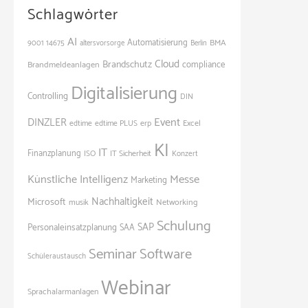
Schlagwörter
AI
Automatisierung
BMA
9001
14675
altersvorsorge
Berlin
Cloud
Brandschutz
Brandmeldeanlagen
compliance
Digitalisierung
Controlling
DIN
Event
DINZLER
edtime
edtime PLUS
erp
Excel
KI
IT
Finanzplanung
ISO
IT Sicherheit
Konzert
Künstliche Intelligenz
Messe
Marketing
Nachhaltigkeit
Microsoft
Networking
musik
Schulung
SAP
Personaleinsatzplanung
SAA
Seminar
Software
Schüleraustausch
Webinar
Sprachalarmanlagen