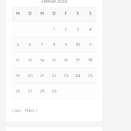
Februar 2024
e
M
D
M
D
F
S
S
g
o
1
2
3
4
r
5
6
7
8
9
10
11
i
e
12
13
14
15
16
17
18
n
19
20
21
22
23
24
25
26
27
28
29
« Jan.
März »