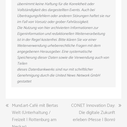
übernimmt keine Haftung für die Korrektheit oder
Vollständigkeit des dargestellten Events. Auch bei
Übertragungsfehlern oder anderen Störungen haftet sie nur
im Fall von Vorsatz oder grober Fahrlässigkeit.
Die Nutzung von hier archivierten Informationen zur
Eigeninformation und redaktionellen Weiterverarbeitung
ist in der Regel kostenfrei. Bitte klären Sie vor einer
Weiterverwendung urheberrechtliche Fragen mit dem
angegebenen Herausgeber. Eine systematische
Speicherung dieser Daten sowie die Verwendung auch von
Teilen
dieses Datenbankwerks sind nur mit schriftlicher
Genehmigung durch die United News Network GmbH
gestattet
Beitragsnavigation
Mund.art-Café mit Bertas
CONET Innovation Day:
Welt (Unterhaltung /
Die digitale Zukunft
Freizeit | Rottenburg am
erleben (Messe | Bonn)
Neckar)