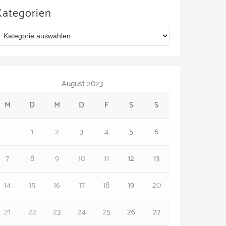
Kategorien
August 2023
M
D
M
D
F
S
S
1
2
3
4
5
6
7
8
9
10
11
12
13
14
15
16
17
18
19
20
21
22
23
24
25
26
27