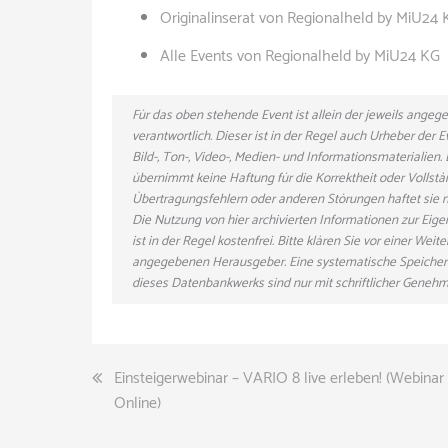
Originalinserat von Regionalheld by MiU24
Alle Events von Regionalheld by MiU24 KG
Für das oben stehende Event ist allein der jeweils ange
verantwortlich. Dieser ist in der Regel auch Urheber der
Bild-, Ton-, Video-, Medien- und Informationsmaterialie
übernimmt keine Haftung für die Korrektheit oder Vollstä
Übertragungsfehlern oder anderen Störungen haftet sie nu
Die Nutzung von hier archivierten Informationen zur Eig
ist in der Regel kostenfrei. Bitte klären Sie vor einer W
angegebenen Herausgeber. Eine systematische Speicher
dieses Datenbankwerks sind nur mit schriftlicher Gene
Beitragsnavigation
Einsteigerwebinar – VARIO 8 live erleben! (Webinar 
Online)