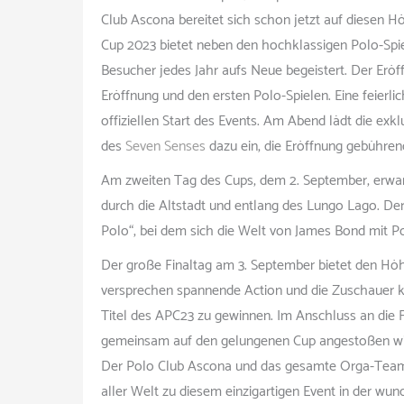
Club Ascona bereitet sich schon jetzt auf diesen
Cup 2023 bietet neben den hochklassigen Polo-Spi
Besucher jedes Jahr aufs Neue begeistert. Der Eröff
Eröffnung und den ersten Polo-Spielen. Eine feierli
offiziellen Start des Events. Am Abend lädt die exkl
des
Seven Senses
dazu ein, die Eröffnung gebührend
Am zweiten Tag des Cups, dem 2. September, erwar
durch die Altstadt und entlang des Lungo Lago. D
Polo“, bei dem sich die Welt von James Bond mit Po
Der große Finaltag am 3. September bietet den Höh
versprechen spannende Action und die Zuschauer k
Titel des APC23 zu gewinnen. Im Anschluss an die Fin
gemeinsam auf den gelungenen Cup angestoßen wi
Der Polo Club Ascona und das gesamte Orga-Team 
aller Welt zu diesem einzigartigen Event in der w