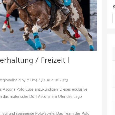
c
h
K
i
a
v
t
e
g
rhaltung / Freizeit |
o
r
Regionalheld by MiU24
/
30. August 2023
i
des Ascona Polo Cups anzukündigen. Dieses exklusive
e
t in das malerische Dorf Ascona am Ufer des Lago
n
, Stil und spannende Polo-Spiele. Das Team des Polo