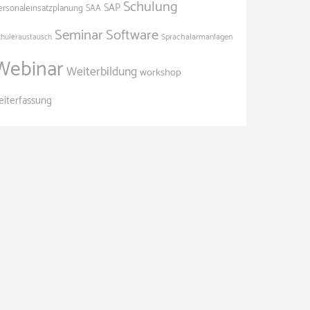
Schulung
SAP
ersonaleinsatzplanung
SAA
Seminar
Software
Sprachalarmanlagen
chüleraustausch
Webinar
Weiterbildung
workshop
eiterfassung