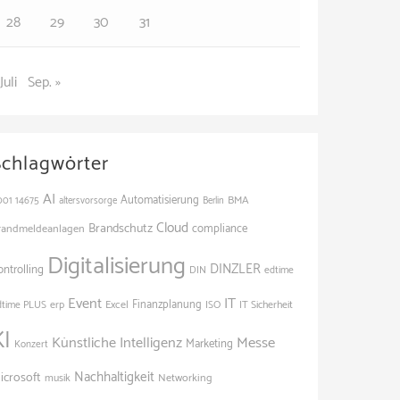
28
29
30
31
Juli
Sep. »
Schlagwörter
AI
Automatisierung
BMA
001
14675
altersvorsorge
Berlin
Cloud
Brandschutz
randmeldeanlagen
compliance
Digitalisierung
DINZLER
ontrolling
edtime
DIN
Event
IT
Finanzplanung
dtime PLUS
erp
Excel
ISO
IT Sicherheit
KI
Künstliche Intelligenz
Messe
Marketing
Konzert
Nachhaltigkeit
icrosoft
Networking
musik