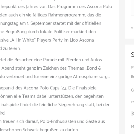
 Höhepunkt des Jahres vor. Das Programm des Ascona Polo
elen auch ein vielfältiges Rahmenprogramm, das die
nungstag am 1. September startet mit der offiziellen
« 
che Begrüßung durch lokale Politiker markiert den
usive „All in White“ Players Party im Lido Ascona
 zu feiern.
tet die Besucher eine Parade mit Pferden und Autos
er Abend steht ganz im Zeichen des Themas „Bond &
9
lo verbindet und für eine einzigartige Atmosphäre sorgt.
B
epunkt des Ascona Polo Cups ’23. Die Finalspiele
C
önnen alle Teams dabei unterstützen, den begehrten
e
alspiele findet die feierliche Siegerehrung statt, bei der
rd.
freuen sich darauf, Polo-Enthusiasten und Gäste aus
M
underschönen Schweiz begrüßen zu dürfen.