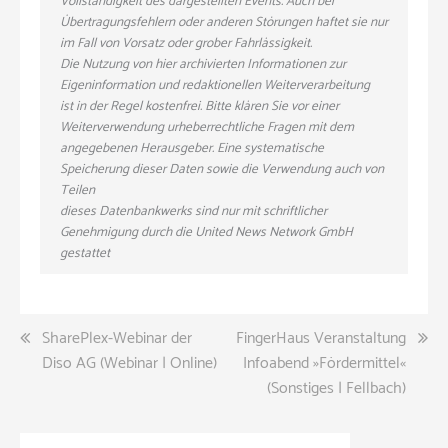
Vollständigkeit des dargestellten Events. Auch bei
Übertragungsfehlern oder anderen Störungen haftet sie nur
im Fall von Vorsatz oder grober Fahrlässigkeit.
Die Nutzung von hier archivierten Informationen zur
Eigeninformation und redaktionellen Weiterverarbeitung
ist in der Regel kostenfrei. Bitte klären Sie vor einer
Weiterverwendung urheberrechtliche Fragen mit dem
angegebenen Herausgeber. Eine systematische
Speicherung dieser Daten sowie die Verwendung auch von
Teilen
dieses Datenbankwerks sind nur mit schriftlicher
Genehmigung durch die United News Network GmbH
gestattet
Beitragsnavigation
SharePlex-Webinar der
FingerHaus Veranstaltung
Diso AG (Webinar | Online)
Infoabend »Fördermittel«
(Sonstiges | Fellbach)