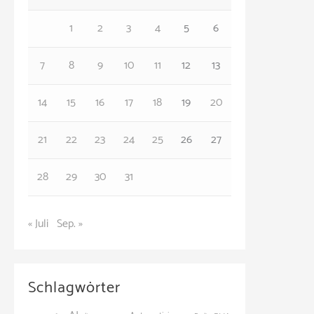
o
1
2
3
4
5
6
r
7
8
9
10
11
12
13
i
e
14
15
16
17
18
19
20
n
21
22
23
24
25
26
27
28
29
30
31
« Juli
Sep. »
Schlagwörter