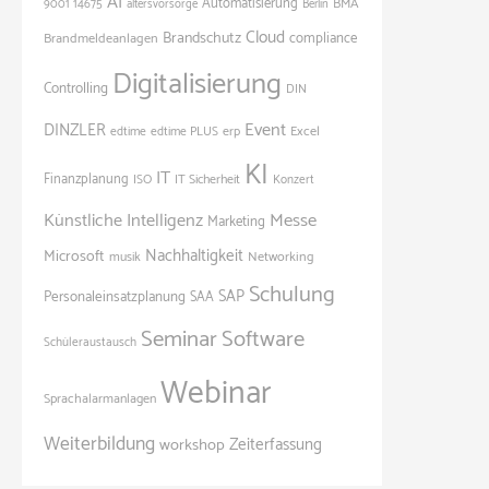
AI
Automatisierung
BMA
9001
14675
altersvorsorge
Berlin
Cloud
Brandschutz
Brandmeldeanlagen
compliance
Digitalisierung
Controlling
DIN
Event
DINZLER
Excel
edtime
edtime PLUS
erp
KI
IT
Finanzplanung
ISO
IT Sicherheit
Konzert
Künstliche Intelligenz
Messe
Marketing
Nachhaltigkeit
Microsoft
Networking
musik
Schulung
SAP
Personaleinsatzplanung
SAA
Seminar
Software
Schüleraustausch
Webinar
Sprachalarmanlagen
Weiterbildung
Zeiterfassung
workshop