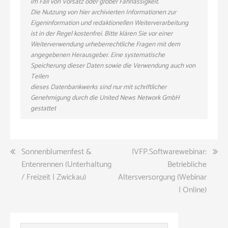
im Fall von Vorsatz oder grober Fahrlässigkeit.
Die Nutzung von hier archivierten Informationen zur
Eigeninformation und redaktionellen Weiterverarbeitung
ist in der Regel kostenfrei. Bitte klären Sie vor einer
Weiterverwendung urheberrechtliche Fragen mit dem
angegebenen Herausgeber. Eine systematische
Speicherung dieser Daten sowie die Verwendung auch von
Teilen
dieses Datenbankwerks sind nur mit schriftlicher
Genehmigung durch die United News Network GmbH
gestattet
Beitragsnavigation
Sonnenblumenfest &
IVFP.Softwarewebinar:
Entenrennen (Unterhaltung
Betriebliche
/ Freizeit | Zwickau)
Altersversorgung (Webinar
| Online)