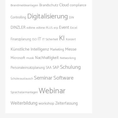
Cloud
Brandschutz
Brandmeldeanlagen
compliance
Digitalisierung
Controlling
DIN
Event
DINZLER
Excel
edtime
edtime PLUS
erp
KI
IT
Finanzplanung
ISO
IT Sicherheit
Konzert
Künstliche Intelligenz
Messe
Marketing
Nachhaltigkeit
Microsoft
Networking
musik
Schulung
SAP
Personaleinsatzplanung
SAA
Seminar
Software
Schüleraustausch
Webinar
Sprachalarmanlagen
Weiterbildung
Zeiterfassung
workshop