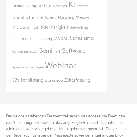
KI
IT
Finanzplanung
ISO
IT Sicherheit
Konzert
Künstliche Intelligenz
Messe
Marketing
Nachhaltigkeit
Microsoft
Networking
musik
Schulung
SAP
Personaleinsatzplanung
SAA
Seminar
Software
Schüleraustausch
Webinar
Sprachalarmanlagen
Weiterbildung
Zeiterfassung
workshop
Für die oben stehenden Pressemitteilungen, das angezeigte Event bzw.
das Stellenangebot sowie für das angezeigte Bild- und Tonmaterial ist
allein der jeweils angegebene Herausgeber verantwortlich. Dieser ist in
der Regel auch Urheber der Pressetexte sowie der angehängten Bild-,