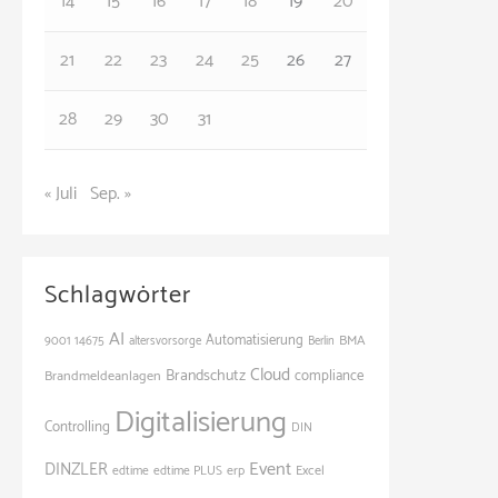
14
15
16
17
18
19
20
n
21
22
23
24
25
26
27
28
29
30
31
« Juli
Sep. »
Schlagwörter
AI
Automatisierung
BMA
9001
14675
altersvorsorge
Berlin
Cloud
Brandschutz
Brandmeldeanlagen
compliance
Digitalisierung
Controlling
DIN
Event
DINZLER
edtime
edtime PLUS
erp
Excel