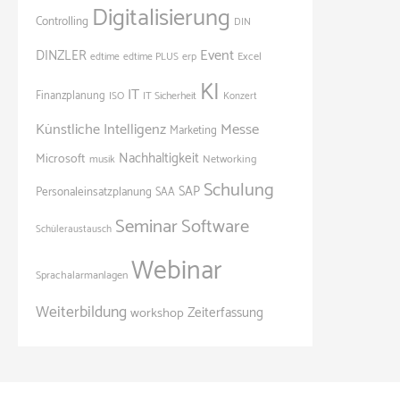
Digitalisierung
Controlling
DIN
Event
DINZLER
Excel
edtime
edtime PLUS
erp
KI
IT
Finanzplanung
ISO
IT Sicherheit
Konzert
Künstliche Intelligenz
Messe
Marketing
Nachhaltigkeit
Microsoft
Networking
musik
Schulung
SAP
Personaleinsatzplanung
SAA
Seminar
Software
Schüleraustausch
Webinar
Sprachalarmanlagen
Weiterbildung
Zeiterfassung
workshop