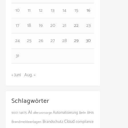
e
10
11
12
13
14
15
16
n
17
18
19
20
21
22
23
24
25
26
27
28
29
30
31
« Juni
Aug. »
Schlagwörter
AI
Automatisierung
BMA
9001
14675
altersvorsorge
Berlin
Cloud
Brandschutz
Brandmeldeanlagen
compliance