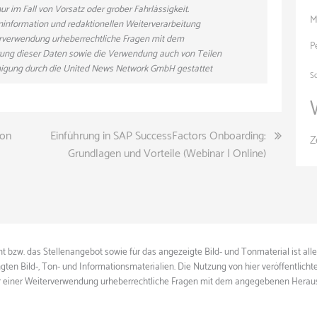
r im Fall von Vorsatz oder grober Fahrlässigkeit.
M
eninformation und redaktionellen Weiterverarbeitung
eiterverwendung urheberrechtliche Fragen mit dem
P
ung dieser Daten sowie die Verwendung auch von Teilen
hmigung durch die United News Network GmbH gestattet
S
ion
Einführung in SAP SuccessFactors Onboarding:
Z
Grundlagen und Vorteile (Webinar | Online)
 bzw. das Stellenangebot sowie für das angezeigte Bild- und Tonmaterial ist all
gten Bild-, Ton- und Informationsmaterialien. Die Nutzung von hier veröffentlich
ie vor einer Weiterverwendung urheberrechtliche Fragen mit dem angegebenen Herau