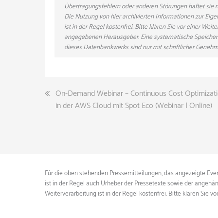
Übertragungsfehlern oder anderen Störungen haftet sie nu
Die Nutzung von hier archivierten Informationen zur Eig
ist in der Regel kostenfrei. Bitte klären Sie vor einer W
angegebenen Herausgeber. Eine systematische Speicher
dieses Datenbankwerks sind nur mit schriftlicher Gene
Beitragsnavigation
On-Demand Webinar – Continuous Cost Optimizat
in der AWS Cloud mit Spot Eco (Webinar | Online)
Für die oben stehenden Pressemitteilungen, das angezeigte Event
ist in der Regel auch Urheber der Pressetexte sowie der angehän
Weiterverarbeitung ist in der Regel kostenfrei. Bitte klären S