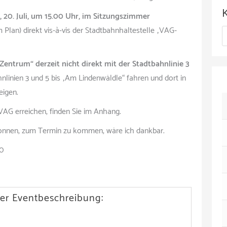
c
 20. Juli, um 15.00 Uhr, im Sitzungszimmer
h
Plan) direkt vis-à-vis der Stadtbahnhaltestelle „VAG-
K
i
a
v
 Zentrum“ derzeit nicht direkt mit der Stadtbahnlinie 3
t
nlinien 3 und 5 bis „Am Lindenwäldle“ fahren und dort in
e
eigen.
g
 VAG erreichen, finden Sie im Anhang.
o
 können, zum Termin zu kommen, wäre ich dankbar.
r
00
i
e
er Eventbeschreibung:
n