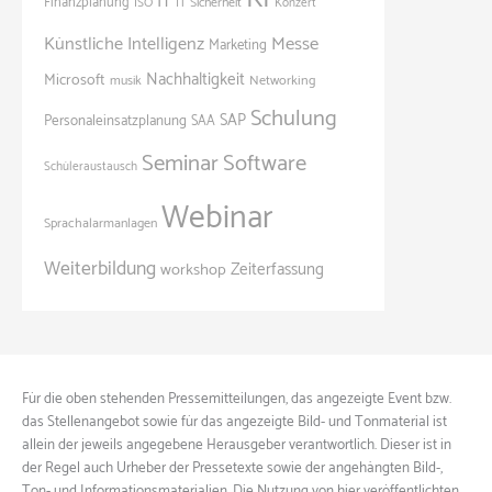
IT
Finanzplanung
ISO
IT Sicherheit
Konzert
Künstliche Intelligenz
Messe
Marketing
Nachhaltigkeit
Microsoft
Networking
musik
Schulung
SAP
Personaleinsatzplanung
SAA
Seminar
Software
Schüleraustausch
Webinar
Sprachalarmanlagen
Weiterbildung
Zeiterfassung
workshop
Für die oben stehenden Pressemitteilungen, das angezeigte Event bzw.
das Stellenangebot sowie für das angezeigte Bild- und Tonmaterial ist
allein der jeweils angegebene Herausgeber verantwortlich. Dieser ist in
der Regel auch Urheber der Pressetexte sowie der angehängten Bild-,
Ton- und Informationsmaterialien. Die Nutzung von hier veröffentlichten