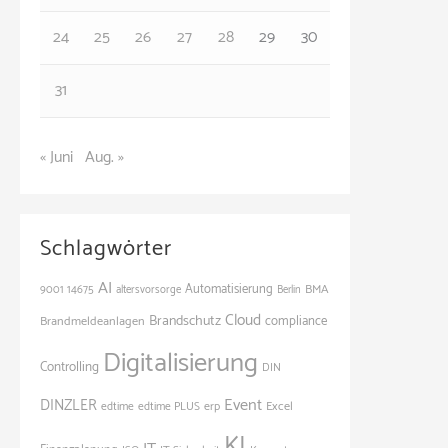
24
25
26
27
28
29
30
31
« Juni
Aug. »
Schlagwörter
AI
Automatisierung
BMA
9001
14675
altersvorsorge
Berlin
Cloud
Brandschutz
Brandmeldeanlagen
compliance
Digitalisierung
Controlling
DIN
Event
DINZLER
Excel
edtime
edtime PLUS
erp
KI