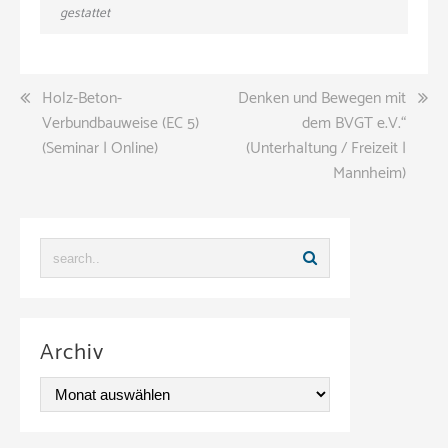
gestattet
Beitragsnavigation
Holz-Beton-
Denken und Bewegen mit
Verbundbauweise (EC 5)
dem BVGT e.V.“
(Seminar | Online)
(Unterhaltung / Freizeit |
Mannheim)
Archiv
A
r