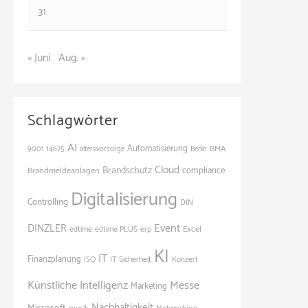
31
« Juni
Aug. »
Schlagwörter
AI
Automatisierung
BMA
9001
14675
altersvorsorge
Berlin
Cloud
Brandschutz
Brandmeldeanlagen
compliance
Digitalisierung
Controlling
DIN
Event
DINZLER
Excel
edtime
edtime PLUS
erp
KI
IT
Finanzplanung
ISO
IT Sicherheit
Konzert
Künstliche Intelligenz
Messe
Marketing
Nachhaltigkeit