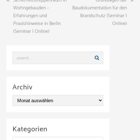
Beitragsnavigation
Sicherheitstreppenraum in
Grundlagen der
Wohngebäuden –
Baudokumentation für den
Erfahrungen und
Brandschutz (Seminar |
Praxishinweise in Berlin
Online)
(Seminar | Online)
Archiv
A
r
c
Kategorien
h