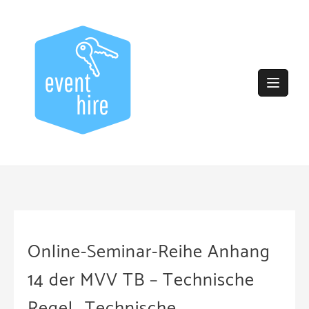
Skip
to
content
Online-Seminar-Reihe Anhang
14 der MVV TB – Technische
Regel „Technische