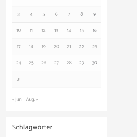
r
3
4
5
6
7
8
9
i
e
10
11
12
13
14
15
16
n
17
18
19
20
21
22
23
24
25
26
27
28
29
30
31
« Juni
Aug. »
Schlagwörter