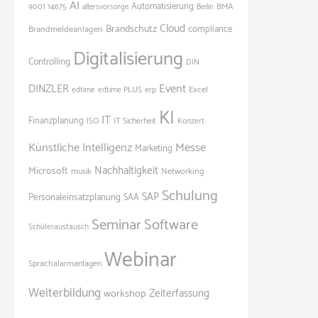
AI
Automatisierung
BMA
9001
14675
altersvorsorge
Berlin
Cloud
Brandschutz
Brandmeldeanlagen
compliance
Digitalisierung
Controlling
DIN
Event
DINZLER
Excel
edtime
edtime PLUS
erp
KI
IT
Finanzplanung
ISO
IT Sicherheit
Konzert
Künstliche Intelligenz
Messe
Marketing
Nachhaltigkeit
Microsoft
Networking
musik
Schulung
SAP
Personaleinsatzplanung
SAA
Seminar
Software
Schüleraustausch
Webinar
Sprachalarmanlagen
Weiterbildung
Zeiterfassung
workshop