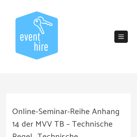
Skip
to
content
Online-Seminar-Reihe Anhang
14 der MVV TB – Technische
Regel „Technische