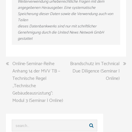
Weiterverwendung urheberrechtliche Fragen mit dem
angegebenen Herausgeber. Eine systematische
Speicherung dieser Daten sowie die Verwendung auch von
Teilen
dieses Datenbankwerks sind nur mit schriftlicher
Genehmigung durch die United News Network GmbH
gestattet
Beitragsnavigation
Online-Seminar-Reihe
Brandschutz im Technical
Anhang 14 der MVV TB –
Due Diligence (Seminar |
Technische Regel
Online)
„Technische
Gebäudeausrüstung“:
Modul 3 (Seminar | Online)