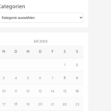
Kategorien
Juli 2023
M
D
M
D
F
S
S
1
2
3
4
5
6
7
8
9
10
11
12
13
14
15
16
17
18
19
20
21
22
23