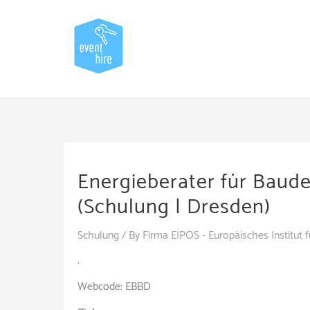
Skip
to
content
Energieberater für Baud
(Schulung | Dresden)
Schulung
/ By
Firma EIPOS - Europäisches Institut 
.
Webcode: EBBD