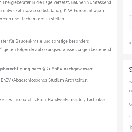
 Energieberater in die Lage versetzt, Bauherrn umfassend
u entwickeln sowie selbstständig KfW-Förderanträge in
den und -fachämtern zu stellen.
rater für Baudenkmale und sonstige besonders
«
V“ gelten folgende Zulassungsvoraussetzungen bestehend
ngsberechtigung nach § 21 EnEV nachgewiesen:
 5 EnEV (Abgeschlossenes Studium Architektur,
9
B
EnEV z.B. Innenarchitekten, Handwerksmeister, Techniker
C
e