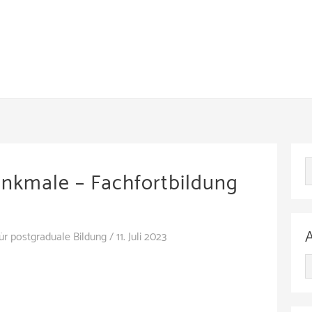
enkmale – Fachfortbildung
für postgraduale Bildung
/
11. Juli 2023
A
r