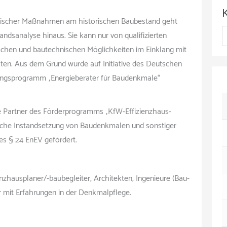
c
h
etischer Maßnahmen am historischen Baubestand geht
K
ndsanalyse hinaus. Sie kann nur von qualifizierten
i
ischen und bautechnischen Möglichkeiten im Einklang mit
a
v
ten. Aus dem Grund wurde auf Initiative des Deutschen
t
ungsprogramm „Energieberater für Baudenkmale“
e
g
de Partner des Förderprogramms „KfW-Effizienzhaus-
o
sche Instandsetzung von Baudenkmalen und sonstiger
es § 24 EnEV gefördert.
r
i
enzhausplaner/-baubegleiter, Architekten, Ingenieure (Bau-
e
 mit Erfahrungen in der Denkmalpflege.
n