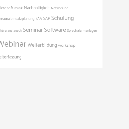
Nachhaltigkeit
icrosoft
Networking
musik
Schulung
SAP
ersonaleinsatzplanung
SAA
Seminar
Software
Sprachalarmanlagen
chüleraustausch
Webinar
Weiterbildung
workshop
eiterfassung