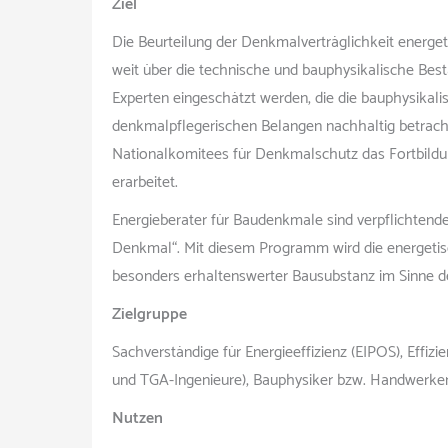
Ziel
Die Beurteilung der Denkmalverträglichkeit energ
weit über die technische und bauphysikalische Besta
Experten eingeschätzt werden, die die bauphysikal
denkmalpflegerischen Belangen nachhaltig betrach
Nationalkomitees für Denkmalschutz das Fortbild
erarbeitet.
Energieberater für Baudenkmale sind verpflichten
Denkmal“. Mit diesem Programm wird die energeti
besonders erhaltenswerter Bausubstanz im Sinne d
Zielgruppe
Sachverständige für Energieeffizienz (EIPOS), Effizi
und TGA-Ingenieure), Bauphysiker bzw. Handwerker
Nutzen