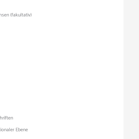
en (fakultativ)
riften
tionaler Ebene