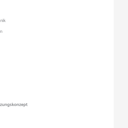
nik
en
tzungskonzept