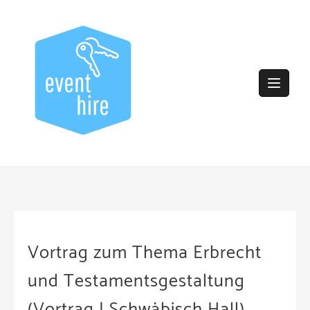
Skip
to
content
Vortrag zum Thema Erbrecht
und Testamentsgestaltung
(Vortrag | Schwäbisch Hall)