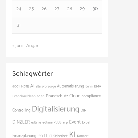
24
25
26
27
28
29
30
31
« Juni
Aug. »
Schlagwörter
AI
Automatisierung
BMA
9001
14675
altersvorsorge
Berlin
Cloud
Brandschutz
Brandmeldeanlagen
compliance
Digitalisierung
Controlling
DIN
Event
DINZLER
Excel
edtime
edtime PLUS
erp
KI
IT
Finanzplanung
ISO
IT Sicherheit
Konzert