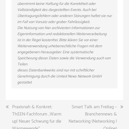
übernimmt keine Haftung für die Korrektheit oder
Vollständigkeit des dargestellten Events. Auch bei
Übertragungsfehlern oder anderen Störungen haftet sie nur
im Fall von Vorsatz oder grober Fahrlässigkeit.
Die Nutzung von hier archivierten Informationen zur
Eigeninformation und redaktionellen Weiterverarbeitung
ist in der Regel kostenfrei. Bitte klären Sie vor einer
Weiterverwendung urheberrechtliche Fragen mit dem
angegebenen Herausgeber. Eine systematische
Speicherung dieser Daten sowie die Verwendung auch von
Teilen
dieses Datenbankwerks sind nur mit schriftlicher
Genehmigung durch die United News Network GmbH
gestattet
Beitragsnavigation
Praxisnah & Konkret:
Smart Talk am Freitag –
ThEEN-Fachforum „Warm
Branchennews &
up! Neuer Schwung für die
Networking (Networking |
Wärmewende“
Online)