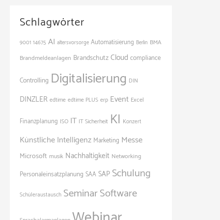
Schlagwörter
AI
Automatisierung
BMA
9001
14675
altersvorsorge
Berlin
Cloud
Brandschutz
Brandmeldeanlagen
compliance
Digitalisierung
Controlling
DIN
Event
DINZLER
Excel
edtime
edtime PLUS
erp
KI
IT
Finanzplanung
ISO
IT Sicherheit
Konzert
Künstliche Intelligenz
Messe
Marketing
Nachhaltigkeit
Microsoft
Networking
musik
Schulung
SAP
Personaleinsatzplanung
SAA
Seminar
Software
Schüleraustausch
Webinar