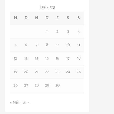
t
Juni 2023
e
M
D
M
D
F
S
S
g
o
1
2
3
4
r
5
6
7
8
9
10
11
i
e
12
13
14
15
16
17
18
n
19
20
21
22
23
24
25
26
27
28
29
30
« Mai
Juli »