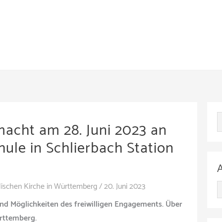
acht am 28. Juni 2023 an
hule in Schlierbach Station
ischen Kirche in Württemberg
/
20. Juni 2023
A
und Möglichkeiten des freiwilligen Engagements. Über
r
ürttemberg.