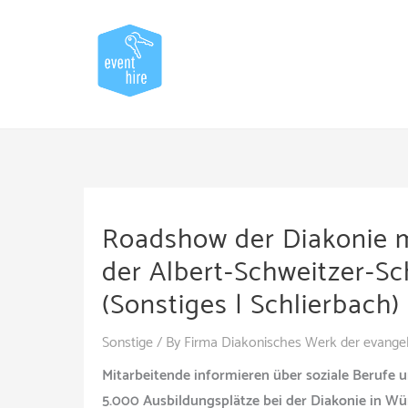
Skip
to
content
Roadshow der Diakonie m
der Albert-Schweitzer-Sc
(Sonstiges | Schlierbach)
Sonstige
/ By
Firma Diakonisches Werk der evangel
Mitarbeitende informieren über soziale Berufe 
5.000 Ausbildungsplätze bei der Diakonie in W