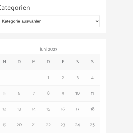
Kategorien
Juni 2023
M
D
M
D
F
S
S
1
2
3
4
5
6
7
8
9
10
11
12
13
14
15
16
17
18
19
20
21
22
23
24
25