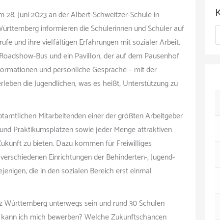
c
8. Juni 2023 an der Albert-Schweitzer-Schule in
h
 Württemberg informieren die Schülerinnen und Schüler auf
K
i
fe und ihre vielfältigen Erfahrungen mit sozialer Arbeit.
a
v
 Roadshow-Bus und ein Pavillon, der auf dem Pausenhof
t
Informationen und persönliche Gespräche – mit der
rleben die Jugendlichen, was es heißt, Unterstützung zu
e
g
tamtlichen Mitarbeitenden einer der größten Arbeitgeber
o
- und Praktikumsplätzen sowie jeder Menge attraktiven
r
Zukunft zu bieten. Dazu kommen für Freiwilliges
i
verschiedenen Einrichtungen der Behinderten-, Jugend-
ejenigen, die in den sozialen Bereich erst einmal
e
n
z Württemberg unterwegs sein und rund 30 Schulen
 Wo kann ich mich bewerben? Welche Zukunftschancen