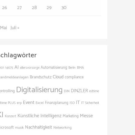
26
27
28
29
30
 Mai
Juli »
Schlagwörter
AI
Automatisierung
BMA
001
14675
altersvorsorge
Berlin
Cloud
Brandschutz
randmeldeanlagen
compliance
Digitalisierung
DINZLER
ontrolling
edtime
DIN
Event
IT
Excel
Finanzplanung
dtime PLUS
erp
ISO
IT Sicherheit
KI
Künstliche Intelligenz
Messe
Marketing
Konzert
Nachhaltigkeit
icrosoft
Networking
musik