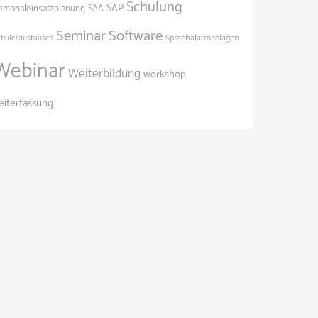
Schulung
SAP
ersonaleinsatzplanung
SAA
Seminar
Software
Sprachalarmanlagen
chüleraustausch
Webinar
Weiterbildung
workshop
eiterfassung