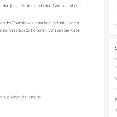
erden junge Mitarbeitende der Diakonie auf den
ild von der Roadshow zu machen und mit unseren
«
rn ins Gespräch zu kommen. Schauen Sie vorbei
9
B
C
e
n-ans-leben-diakonie.de
M