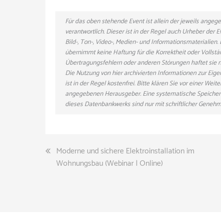
Für das oben stehende Event ist allein der jeweils ange
verantwortlich. Dieser ist in der Regel auch Urheber der
Bild-, Ton-, Video-, Medien- und Informationsmaterialie
übernimmt keine Haftung für die Korrektheit oder Vollstä
Übertragungsfehlern oder anderen Störungen haftet sie nu
Die Nutzung von hier archivierten Informationen zur Eig
ist in der Regel kostenfrei. Bitte klären Sie vor einer W
angegebenen Herausgeber. Eine systematische Speicher
dieses Datenbankwerks sind nur mit schriftlicher Gene
Beitragsnavigation
Moderne und sichere Elektroinstallation im
Wohnungsbau (Webinar | Online)