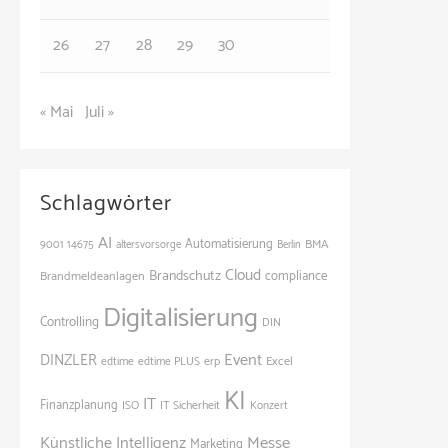
26
27
28
29
30
« Mai
Juli »
Schlagwörter
AI
Automatisierung
BMA
9001
14675
altersvorsorge
Berlin
Cloud
Brandschutz
Brandmeldeanlagen
compliance
Digitalisierung
Controlling
DIN
Event
DINZLER
Excel
edtime
edtime PLUS
erp
KI
IT
Finanzplanung
ISO
IT Sicherheit
Konzert
Künstliche Intelligenz
Messe
Marketing