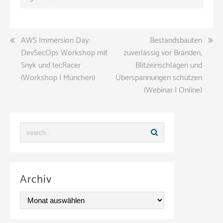
Beitragsnavigation
AWS Immersion Day:
Bestandsbauten
DevSecOps Workshop mit
zuverlässig vor Bränden,
Snyk und tecRacer
Blitzeinschlägen und
(Workshop | München)
Überspannungen schützen
(Webinar | Online)
Archiv
A
r