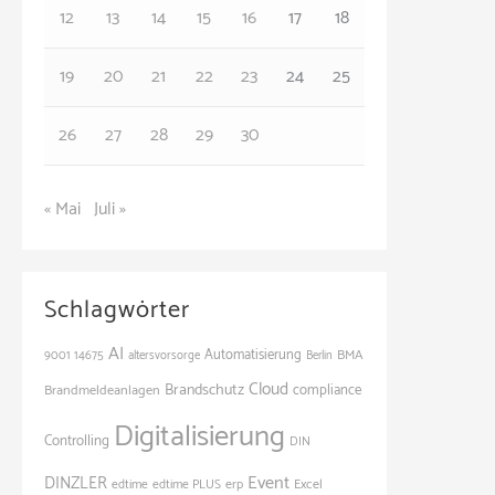
e
12
13
14
15
16
17
18
n
19
20
21
22
23
24
25
26
27
28
29
30
« Mai
Juli »
Schlagwörter
AI
Automatisierung
BMA
9001
14675
altersvorsorge
Berlin
Cloud
Brandschutz
Brandmeldeanlagen
compliance
Digitalisierung
Controlling
DIN
Event
DINZLER
edtime
edtime PLUS
erp
Excel