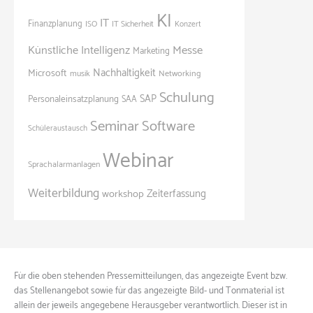
KI
IT
Finanzplanung
ISO
IT Sicherheit
Konzert
Künstliche Intelligenz
Messe
Marketing
Nachhaltigkeit
Microsoft
Networking
musik
Schulung
SAP
Personaleinsatzplanung
SAA
Seminar
Software
Schüleraustausch
Webinar
Sprachalarmanlagen
Weiterbildung
Zeiterfassung
workshop
Für die oben stehenden Pressemitteilungen, das angezeigte Event bzw.
das Stellenangebot sowie für das angezeigte Bild- und Tonmaterial ist
allein der jeweils angegebene Herausgeber verantwortlich. Dieser ist in