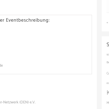
er Eventbeschreibung:
«
9
B
de
C
e
er-Netzwerk (DEN) e.V.
M