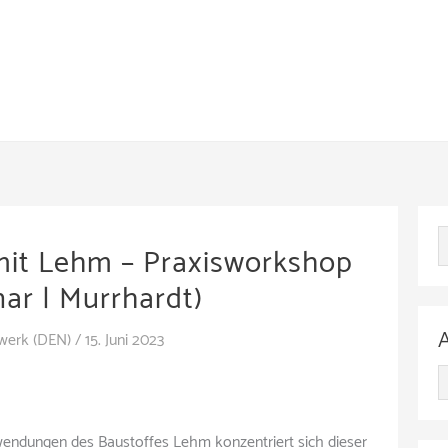
mit Lehm – Praxisworkshop
ar | Murrhardt)
werk (DEN)
/
15. Juni 2023
A
r
wendungen des Baustoffes Lehm konzentriert sich dieser