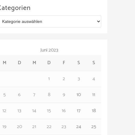
Kategorien
Juni 2023
M
D
M
D
F
S
S
1
2
3
4
5
6
7
8
9
10
11
12
13
14
15
16
17
18
19
20
21
22
23
24
25