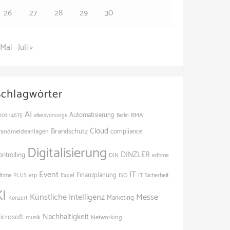
26
27
28
29
30
 Mai
Juli »
Schlagwörter
AI
Automatisierung
BMA
001
14675
altersvorsorge
Berlin
Cloud
Brandschutz
randmeldeanlagen
compliance
Digitalisierung
DINZLER
ontrolling
edtime
DIN
Event
IT
Excel
Finanzplanung
dtime PLUS
erp
ISO
IT Sicherheit
KI
Künstliche Intelligenz
Messe
Marketing
Konzert
Nachhaltigkeit
icrosoft
Networking
musik