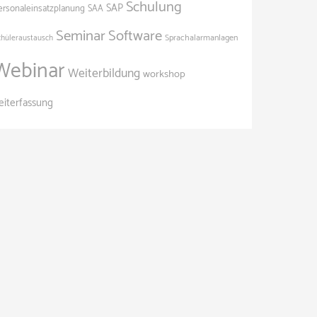
Schulung
SAP
ersonaleinsatzplanung
SAA
Seminar
Software
Sprachalarmanlagen
chüleraustausch
Webinar
Weiterbildung
workshop
eiterfassung