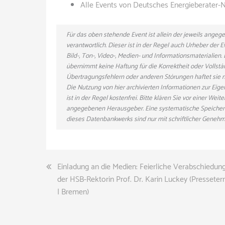
Alle Events von Deutsches Energieberater-
Für das oben stehende Event ist allein der jeweils ange
verantwortlich. Dieser ist in der Regel auch Urheber der
Bild-, Ton-, Video-, Medien- und Informationsmaterialie
übernimmt keine Haftung für die Korrektheit oder Vollstä
Übertragungsfehlern oder anderen Störungen haftet sie nu
Die Nutzung von hier archivierten Informationen zur Eig
ist in der Regel kostenfrei. Bitte klären Sie vor einer W
angegebenen Herausgeber. Eine systematische Speicher
dieses Datenbankwerks sind nur mit schriftlicher Gene
Beitragsnavigation
Einladung an die Medien: Feierliche Verabschiedun
der HSB-Rektorin Prof. Dr. Karin Luckey (Presseter
| Bremen)