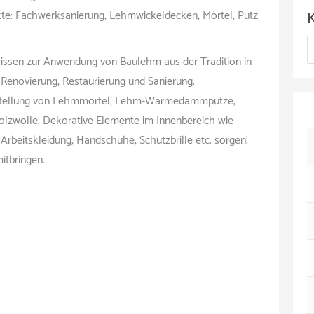
c
e: Fachwerksanierung, Lehmwickeldecken, Mörtel, Putz
h
K
i
wissen zur Anwendung von Baulehm aus der Tradition in
a
v
 Renovierung, Restaurierung und Sanierung.
t
erstellung von Lehmmörtel, Lehm-Wärmedämmputze,
lzwolle. Dekorative Elemente im Innenbereich wie
e
Arbeitskleidung, Handschuhe, Schutzbrille etc. sorgen!
g
itbringen.
o
r
i
e
n