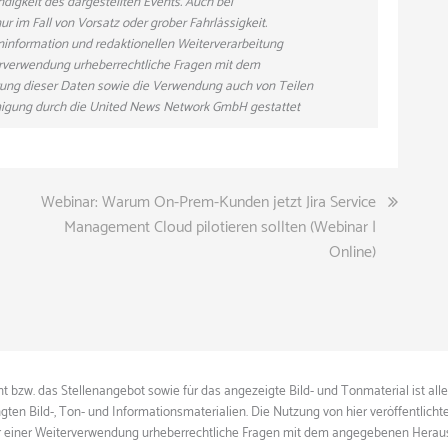
ndigkeit des dargestellten Events. Auch bei
r im Fall von Vorsatz oder grober Fahrlässigkeit.
eninformation und redaktionellen Weiterverarbeitung
eiterverwendung urheberrechtliche Fragen mit dem
ung dieser Daten sowie die Verwendung auch von Teilen
hmigung durch die United News Network GmbH gestattet
Webinar: Warum On-Prem-Kunden jetzt Jira Service
Management Cloud pilotieren sollten (Webinar |
Online)
 bzw. das Stellenangebot sowie für das angezeigte Bild- und Tonmaterial ist all
gten Bild-, Ton- und Informationsmaterialien. Die Nutzung von hier veröffentlich
ie vor einer Weiterverwendung urheberrechtliche Fragen mit dem angegebenen Herau