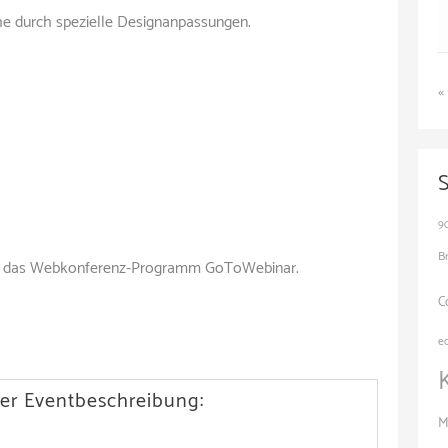
che durch spezielle Designanpassungen.
«
9
B
 über das Webkonferenz-Programm GoToWebinar.
C
e
er Eventbeschreibung:
M