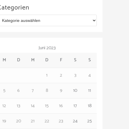
Kategorien
Juni 2023
M
D
M
D
F
S
S
1
2
3
4
5
6
7
8
9
10
11
12
13
14
15
16
17
18
19
20
21
22
23
24
25