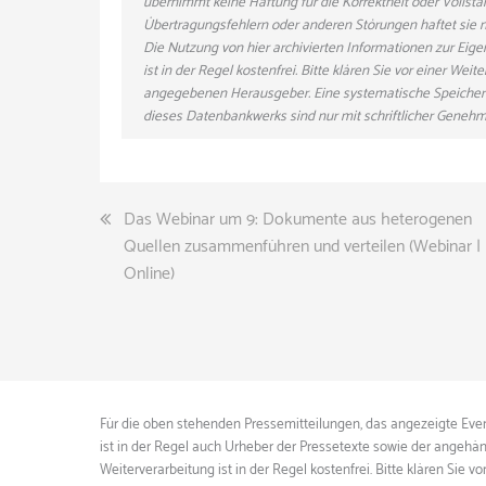
übernimmt keine Haftung für die Korrektheit oder Vollstä
Übertragungsfehlern oder anderen Störungen haftet sie nu
Die Nutzung von hier archivierten Informationen zur Eig
ist in der Regel kostenfrei. Bitte klären Sie vor einer W
angegebenen Herausgeber. Eine systematische Speicher
dieses Datenbankwerks sind nur mit schriftlicher Gene
Beitragsnavigation
Das Webinar um 9: Dokumente aus heterogenen
Quellen zusammenführen und verteilen (Webinar |
Online)
Für die oben stehenden Pressemitteilungen, das angezeigte Event
ist in der Regel auch Urheber der Pressetexte sowie der angehän
Weiterverarbeitung ist in der Regel kostenfrei. Bitte klären S