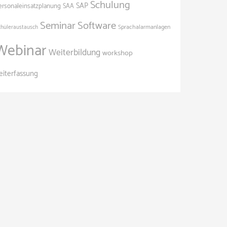
Schulung
SAP
ersonaleinsatzplanung
SAA
Seminar
Software
Sprachalarmanlagen
chüleraustausch
Webinar
Weiterbildung
workshop
eiterfassung