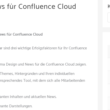
c
s für Confluence Cloud
h
K
i
a
v
t
ews für Confluence Cloud
e
ur
sind drei wichtige Erfolgsfaktoren für Ihr Confluence
g
o
ma Design und News für die Confluence Cloud zeigen.
r
 Themes, Hintergründen und Ihren individuellen
i
sprechendes Tool, mit dem sich alle Mitarbeitenden
e
n
evanten Inhalten und aktuellen News.
nante Darstellungen.