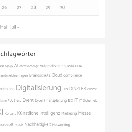
26
27
28
29
30
 Mai
Juli »
Schlagwörter
AI
Automatisierung
BMA
001
14675
altersvorsorge
Berlin
Cloud
Brandschutz
randmeldeanlagen
compliance
Digitalisierung
DINZLER
ontrolling
edtime
DIN
Event
IT
Excel
Finanzplanung
dtime PLUS
erp
ISO
IT Sicherheit
KI
Künstliche Intelligenz
Messe
Marketing
Konzert
Nachhaltigkeit
icrosoft
Networking
musik