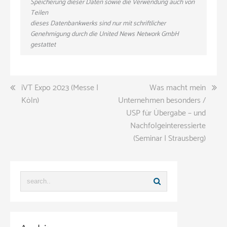
Speicherung dieser Daten sowie die Verwendung auch von
Teilen
dieses Datenbankwerks sind nur mit schriftlicher
Genehmigung durch die United News Network GmbH
gestattet
Beitragsnavigation
iVT Expo 2023 (Messe |
Was macht mein
Köln)
Unternehmen besonders /
USP für Übergabe – und
Nachfolgeinteressierte
(Seminar | Strausberg)