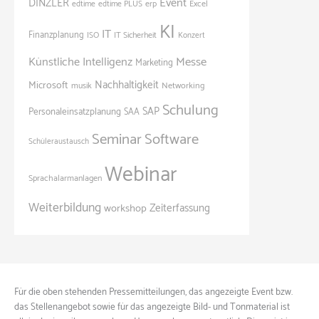
Event
DINZLER
edtime
edtime PLUS
erp
Excel
KI
IT
Finanzplanung
ISO
IT Sicherheit
Konzert
Künstliche Intelligenz
Messe
Marketing
Nachhaltigkeit
Microsoft
Networking
musik
Schulung
SAP
Personaleinsatzplanung
SAA
Seminar
Software
Schüleraustausch
Webinar
Sprachalarmanlagen
Weiterbildung
Zeiterfassung
workshop
Für die oben stehenden Pressemitteilungen, das angezeigte Event bzw.
das Stellenangebot sowie für das angezeigte Bild- und Tonmaterial ist