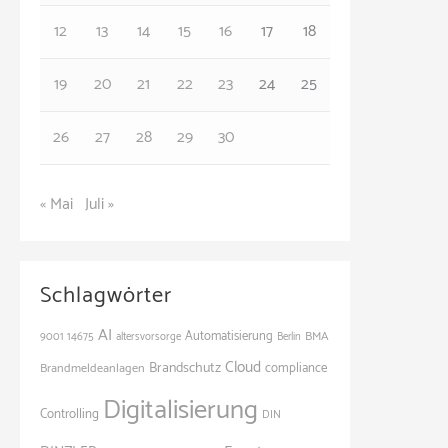
e
12
13
14
15
16
17
18
n
19
20
21
22
23
24
25
26
27
28
29
30
« Mai
Juli »
Schlagwörter
AI
Automatisierung
BMA
9001
14675
altersvorsorge
Berlin
Cloud
Brandschutz
Brandmeldeanlagen
compliance
Digitalisierung
Controlling
DIN