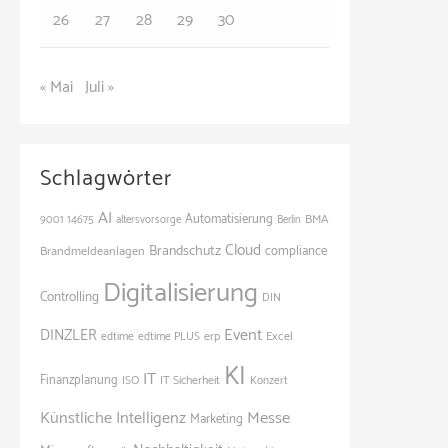
26
27
28
29
30
« Mai
Juli »
Schlagwörter
AI
Automatisierung
BMA
9001
14675
altersvorsorge
Berlin
Cloud
Brandschutz
Brandmeldeanlagen
compliance
Digitalisierung
Controlling
DIN
Event
DINZLER
Excel
edtime
edtime PLUS
erp
KI
IT
Finanzplanung
ISO
IT Sicherheit
Konzert
Künstliche Intelligenz
Messe
Marketing