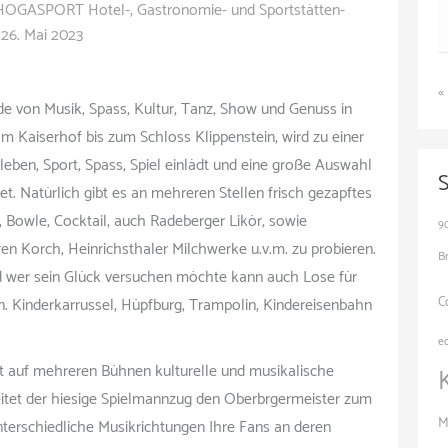
HOGASPORT Hotel-, Gastronomie- und Sportstätten-
/
26. Mai 2023
«
de von Musik, Spass, Kultur, Tanz, Show und Genuss in
om Kaiserhof bis zum Schloss Klippenstein, wird zu einer
leben, Sport, Spass, Spiel einlädt und eine große Auswahl
t. Natürlich gibt es an mehreren Stellen frisch gezapftes
 Bowle, Cocktail, auch Radeberger Likör, sowie
9
en Korch, Heinrichsthaler Milchwerke u.v.m. zu probieren.
B
 wer sein Glück versuchen möchte kann auch Lose für
C
. Kinderkarrussel, Hüpfburg, Trampolin, Kindereisenbahn
e
 auf mehreren Bühnen kulturelle und musikalische
eitet der hiesige Spielmannzug den Oberbrgermeister zum
M
 unterschiedliche Musikrichtungen Ihre Fans an deren