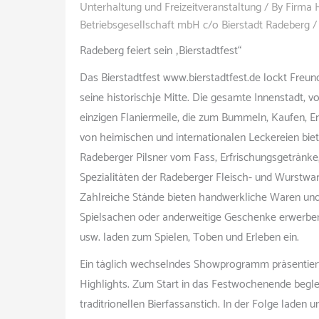
Unterhaltung und Freizeitveranstaltung
/ By
Firma 
Betriebsgesellschaft mbH c/o Bierstadt Radeberg
Radeberg feiert sein „Bierstadtfest“
Das Bierstadtfest www.bierstadtfest.de lockt Freun
seine historischje Mitte. Die gesamte Innenstadt, v
einzigen Flaniermeile, die zum Bummeln, Kaufen, Er
von heimischen und internationalen Leckereien biete
Radeberger Pilsner vom Fass, Erfrischungsgetränke,
Spezialitäten der Radeberger Fleisch- und Wurstwar
Zahlreiche Stände bieten handwerkliche Waren und
Spielsachen oder anderweitige Geschenke erwerben
usw. laden zum Spielen, Toben und Erleben ein.
Ein täglich wechselndes Showprogramm präsentiert
Highlights. Zum Start in das Festwochenende begl
traditrionellen Bierfassanstich. In der Folge laden