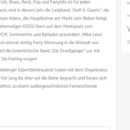
Folk, Blues, Rock, Pop und Partyhits ist für jeden
P
s sind in diesem Jahr die Ladyband „Staff & Guests“, die
S
Bryan Adans, die Hauptbühne am Markt zum Beben bringt.
 ehemaligen DSDS-Stern auf dem Marktplatz zum
POP, Sommerhits und Balladen präsentiert „Mike Leon
Z
 einmal richtig Party-Stimmung in die Altstadt von
 die österrichische Band „Die Draufgänger“ u.a. mit
 Ski-Feeling sorgen!
deberger Exportbierbrauierei haben mit dem Organisator,
ütr jung bis älter auf die Beine begracht und freuen sich
stadtfest zu einem außergewöhnlichen Festwochende