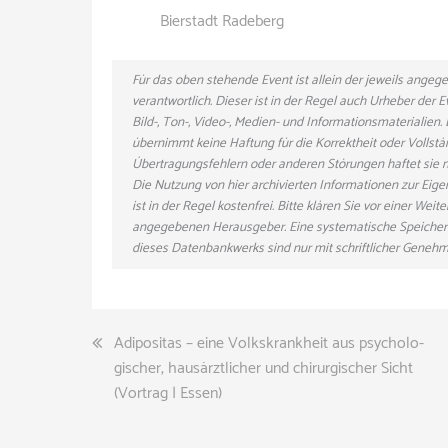
Bierstadt Radeberg
Für das oben stehende Event ist allein der jeweils ange
verantwortlich. Dieser ist in der Regel auch Urheber der
Bild-, Ton-, Video-, Medien- und Informationsmaterialie
übernimmt keine Haftung für die Korrektheit oder Vollstä
Übertragungsfehlern oder anderen Störungen haftet sie nu
Die Nutzung von hier archivierten Informationen zur Eig
ist in der Regel kostenfrei. Bitte klären Sie vor einer W
angegebenen Herausgeber. Eine systematische Speicher
dieses Datenbankwerks sind nur mit schriftlicher Gene
Beitragsnavigation
Adipositas – eine Volkskrankheit aus psycholo-
gischer, hausärztlicher und chirurgischer Sicht
(Vortrag | Essen)