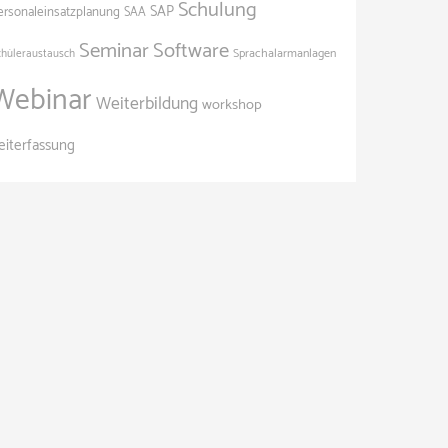
Schulung
SAP
ersonaleinsatzplanung
SAA
Seminar
Software
Sprachalarmanlagen
chüleraustausch
Webinar
Weiterbildung
workshop
eiterfassung