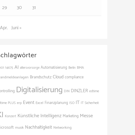
29
30
31
 Apr.
Juni »
Schlagwörter
AI
Automatisierung
BMA
001
14675
altersvorsorge
Berlin
Cloud
Brandschutz
randmeldeanlagen
compliance
Digitalisierung
DINZLER
ontrolling
edtime
DIN
Event
IT
Finanzplanung
dtime PLUS
erp
Excel
ISO
IT Sicherheit
KI
Künstliche Intelligenz
Messe
Marketing
Konzert
Nachhaltigkeit
icrosoft
Networking
musik