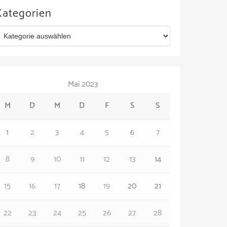
Kategorien
Mai 2023
M
D
M
D
F
S
S
1
2
3
4
5
6
7
8
9
10
11
12
13
14
15
16
17
18
19
20
21
22
23
24
25
26
27
28