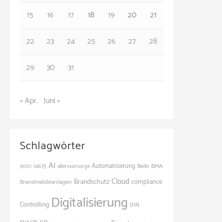
e
15
16
17
18
19
20
21
n
22
23
24
25
26
27
28
29
30
31
« Apr.
Juni »
Schlagwörter
AI
Automatisierung
BMA
9001
14675
altersvorsorge
Berlin
Cloud
Brandschutz
Brandmeldeanlagen
compliance
Digitalisierung
Controlling
DIN