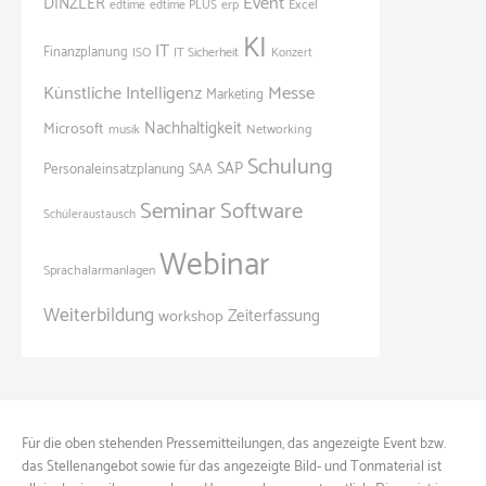
Event
DINZLER
Excel
edtime
edtime PLUS
erp
KI
IT
Finanzplanung
ISO
IT Sicherheit
Konzert
Künstliche Intelligenz
Messe
Marketing
Nachhaltigkeit
Microsoft
Networking
musik
Schulung
SAP
Personaleinsatzplanung
SAA
Seminar
Software
Schüleraustausch
Webinar
Sprachalarmanlagen
Weiterbildung
Zeiterfassung
workshop
Für die oben stehenden Pressemitteilungen, das angezeigte Event bzw.
das Stellenangebot sowie für das angezeigte Bild- und Tonmaterial ist