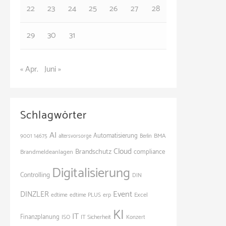
22
23
24
25
26
27
28
29
30
31
« Apr.
Juni »
Schlagwörter
AI
Automatisierung
BMA
9001
14675
altersvorsorge
Berlin
Cloud
Brandschutz
Brandmeldeanlagen
compliance
Digitalisierung
Controlling
DIN
Event
DINZLER
Excel
edtime
edtime PLUS
erp
KI
IT
Finanzplanung
ISO
IT Sicherheit
Konzert