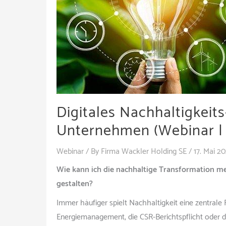
Digitales Nachhaltigkei
Unternehmen (Webinar | 
Webinar
/ By
Firma Wackler Holding SE
/
17. Mai 2
Wie kann ich die nachhaltige Transformation m
gestalten?
Immer häufiger spielt Nachhaltigkeit eine zentral
Energiemanagement, die CSR-Berichtspflicht oder d