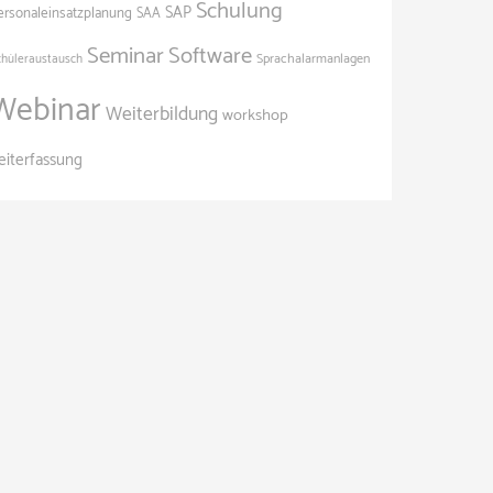
Schulung
SAP
ersonaleinsatzplanung
SAA
Seminar
Software
Sprachalarmanlagen
chüleraustausch
Webinar
Weiterbildung
workshop
eiterfassung