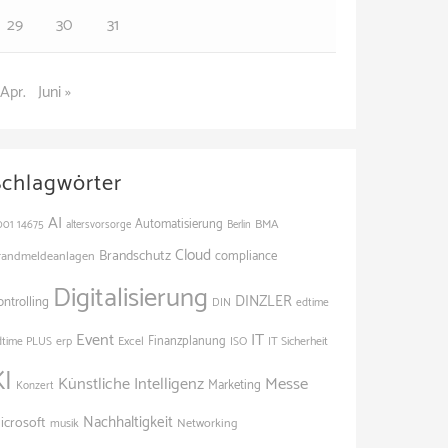
29
30
31
 Apr.
Juni »
Schlagwörter
AI
Automatisierung
BMA
001
14675
altersvorsorge
Berlin
Cloud
Brandschutz
randmeldeanlagen
compliance
Digitalisierung
DINZLER
ontrolling
edtime
DIN
Event
IT
Finanzplanung
dtime PLUS
erp
Excel
ISO
IT Sicherheit
KI
Künstliche Intelligenz
Messe
Marketing
Konzert
Nachhaltigkeit
icrosoft
Networking
musik