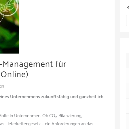
c
h
K
i
a
v
t
e
g
ts-Management für
o
Online)
r
023
i
eines Unternehmens zukunftsfähig und ganzheitlich
e
n
e Rolle in Unternehmen. Ob CO
-Bilanzierung,
2
as Lieferkettengesetz – die Anforderungen an das