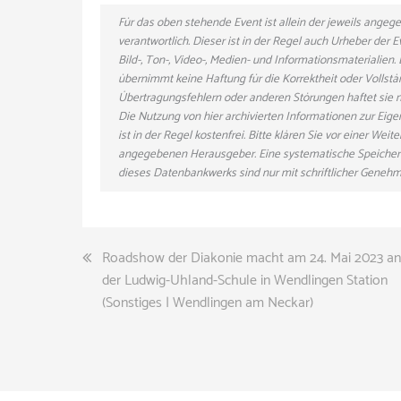
Für das oben stehende Event ist allein der jeweils ange
verantwortlich. Dieser ist in der Regel auch Urheber der
Bild-, Ton-, Video-, Medien- und Informationsmaterialie
übernimmt keine Haftung für die Korrektheit oder Vollstä
Übertragungsfehlern oder anderen Störungen haftet sie nu
Die Nutzung von hier archivierten Informationen zur Eig
ist in der Regel kostenfrei. Bitte klären Sie vor einer W
angegebenen Herausgeber. Eine systematische Speicher
dieses Datenbankwerks sind nur mit schriftlicher Gene
Beitragsnavigation
Roadshow der Diakonie macht am 24. Mai 2023 an
der Ludwig-Uhland-Schule in Wendlingen Station
(Sonstiges | Wendlingen am Neckar)