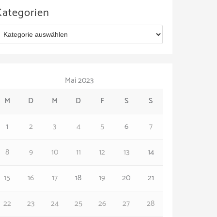
Kategorien
Mai 2023
M
D
M
D
F
S
S
1
2
3
4
5
6
7
8
9
10
11
12
13
14
15
16
17
18
19
20
21
22
23
24
25
26
27
28