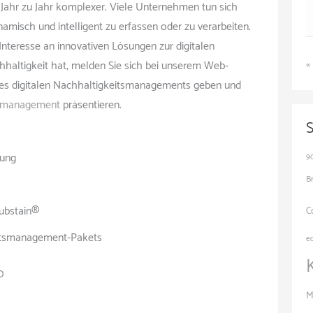
hr zu Jahr komplexer. Viele Unternehmen tun sich
amisch und intelligent zu erfassen oder zu verarbeiten. ​
nteresse an innovativen Lösungen zur digitalen
«
haltigkeit hat, melden Sie sich bei unserem Web-
t des digitalen Nachhaltigkeitsmanagements geben und
tsmanagement
präsentieren.
rung
9
B
Substain®
C
eitsmanagement-Pakets
e
0
M