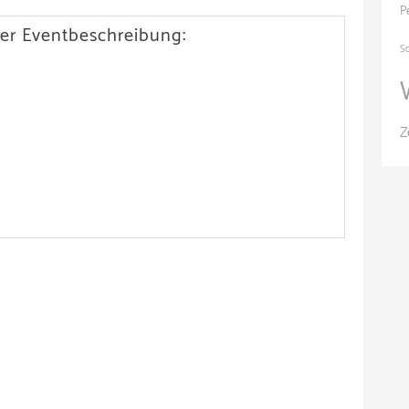
P
er Eventbeschreibung:
S
Z