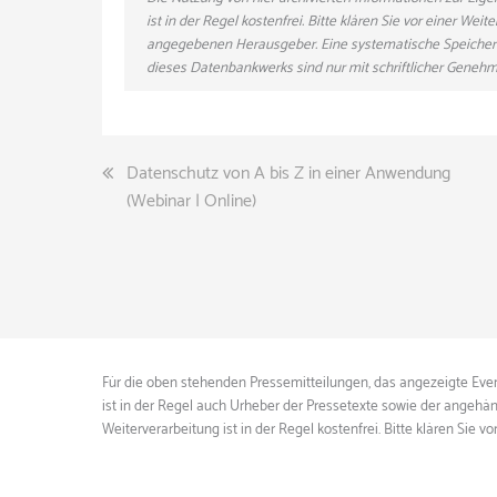
ist in der Regel kostenfrei. Bitte klären Sie vor einer W
angegebenen Herausgeber. Eine systematische Speicher
dieses Datenbankwerks sind nur mit schriftlicher Gene
Beitragsnavigation
Datenschutz von A bis Z in einer Anwendung
(Webinar | Online)
Für die oben stehenden Pressemitteilungen, das angezeigte Event
ist in der Regel auch Urheber der Pressetexte sowie der angehän
Weiterverarbeitung ist in der Regel kostenfrei. Bitte klären S