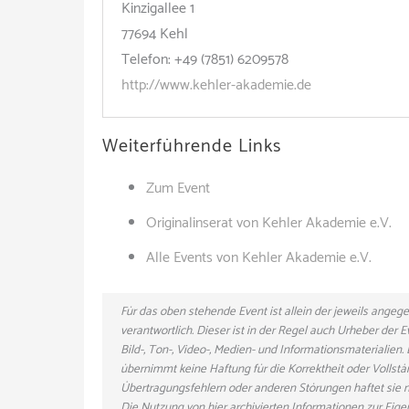
Kinzigallee 1
77694 Kehl
Telefon: +49 (7851) 6209578
http://www.kehler-akademie.de
Weiterführende Links
Zum Event
Originalinserat von Kehler Akademie e.V.
Alle Events von Kehler Akademie e.V.
Für das oben stehende Event ist allein der jeweils ange
verantwortlich. Dieser ist in der Regel auch Urheber der
Bild-, Ton-, Video-, Medien- und Informationsmaterialie
übernimmt keine Haftung für die Korrektheit oder Vollstä
Übertragungsfehlern oder anderen Störungen haftet sie nu
Die Nutzung von hier archivierten Informationen zur Eig