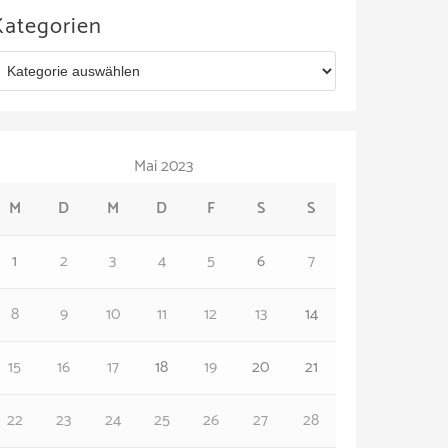
Kategorien
Mai 2023
M
D
M
D
F
S
S
1
2
3
4
5
6
7
8
9
10
11
12
13
14
15
16
17
18
19
20
21
22
23
24
25
26
27
28