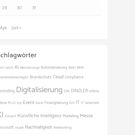
29
30
31
 Apr.
Juni »
Schlagwörter
AI
Automatisierung
BMA
001
14675
altersvorsorge
Berlin
Cloud
Brandschutz
randmeldeanlagen
compliance
Digitalisierung
DINZLER
ontrolling
edtime
DIN
Event
IT
Finanzplanung
dtime PLUS
erp
Excel
ISO
IT Sicherheit
KI
Künstliche Intelligenz
Messe
Marketing
Konzert
Nachhaltigkeit
icrosoft
Networking
musik