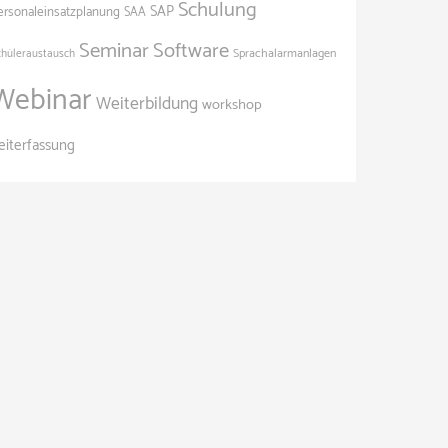
Schulung
SAP
ersonaleinsatzplanung
SAA
Seminar
Software
Sprachalarmanlagen
chüleraustausch
Webinar
Weiterbildung
workshop
eiterfassung