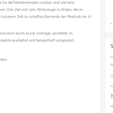
e für dieTeilnehmenden nutzbar sind und eine
n. Das Ziel soll sein, Werkzeuge zu finden, die es
 kürzerer Zeit zu schaffen.Elemente der Rhetorik ins 21.
«
assisch durch kurze Vorträge vermittelt. In
pekte erarbeitet und beispielhaft umgesetzt.
9
den:
B
C
e
M