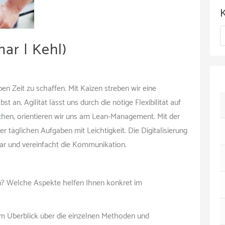
c
h
K
i
ar | Kehl)
a
v
t
e
ben Zeit zu schaffen. Mit Kaizen streben wir eine
 an. Agilität lässt uns durch die nötige Flexibilität auf
g
ichen, orientieren wir uns am Lean-Management. Mit der
o
 täglichen Aufgaben mit Leichtigkeit. Die Digitalisierung
r
hbar und vereinfacht die Kommunikation.
i
e
en? Welche Aspekte helfen Ihnen konkret im
n
em Überblick über die einzelnen Methoden und