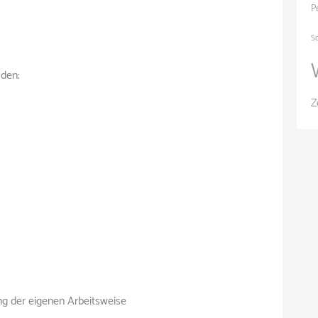
P
S
den:
Z
g der eigenen Arbeitsweise