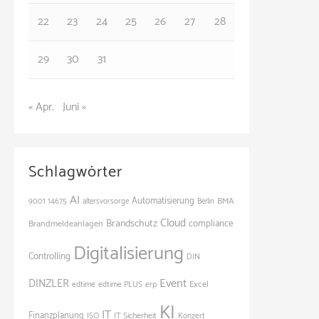
n
22
23
24
25
26
27
28
29
30
31
« Apr.
Juni »
Schlagwörter
AI
Automatisierung
BMA
9001
14675
altersvorsorge
Berlin
Cloud
Brandschutz
Brandmeldeanlagen
compliance
Digitalisierung
Controlling
DIN
Event
DINZLER
Excel
edtime
edtime PLUS
erp
KI
IT
Finanzplanung
ISO
IT Sicherheit
Konzert