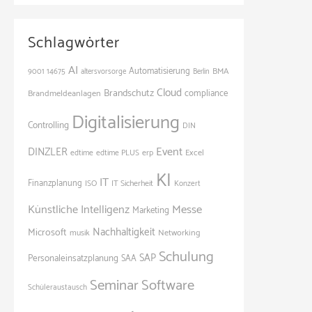
Schlagwörter
AI
Automatisierung
BMA
9001
14675
altersvorsorge
Berlin
Cloud
Brandschutz
Brandmeldeanlagen
compliance
Digitalisierung
Controlling
DIN
Event
DINZLER
Excel
edtime
edtime PLUS
erp
KI
IT
Finanzplanung
ISO
IT Sicherheit
Konzert
Künstliche Intelligenz
Messe
Marketing
Nachhaltigkeit
Microsoft
Networking
musik
Schulung
SAP
Personaleinsatzplanung
SAA
Seminar
Software
Schüleraustausch