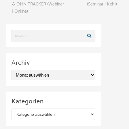
& OMNITRACKER (Webinar
(Seminar | Kehl)
| Online)
Archiv
A
r
c
Kategorien
h
K
i
a
v