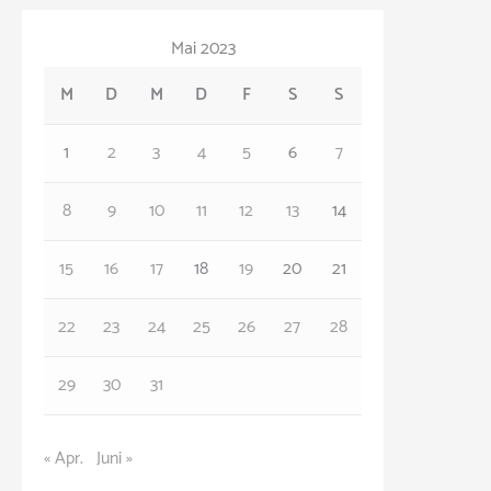
t
Mai 2023
e
M
D
M
D
F
S
S
g
o
1
2
3
4
5
6
7
r
8
9
10
11
12
13
14
i
e
15
16
17
18
19
20
21
n
22
23
24
25
26
27
28
29
30
31
« Apr.
Juni »