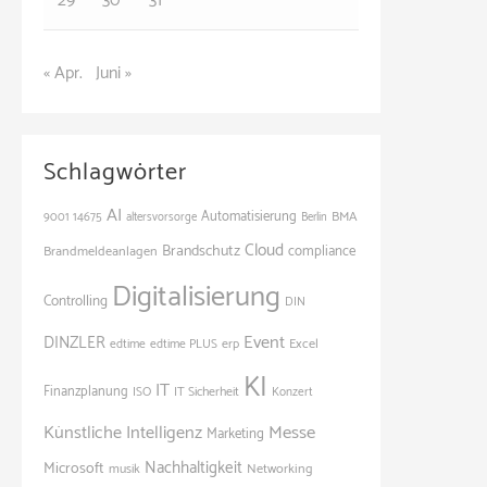
29
30
31
« Apr.
Juni »
Schlagwörter
AI
Automatisierung
BMA
9001
14675
altersvorsorge
Berlin
Cloud
Brandschutz
Brandmeldeanlagen
compliance
Digitalisierung
Controlling
DIN
Event
DINZLER
Excel
edtime
edtime PLUS
erp
KI
IT
Finanzplanung
ISO
IT Sicherheit
Konzert
Künstliche Intelligenz
Messe
Marketing
Nachhaltigkeit
Microsoft
Networking
musik