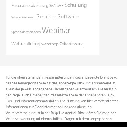
Schulung
SAP
Personaleinsatzplanung
SAA
Seminar
Software
Schüleraustausch
Webinar
Sprachalarmanlagen
Weiterbildung
Zeiterfassung
workshop
Für die oben stehenden Pressemitteilungen, das angezeigte Event bzw.
das Stellenangebot sowie für das angezeigte Bild- und Tonmaterial ist
allein der jeweils angegebene Herausgeber verantwortlich. Dieser ist in
der Regel auch Urheber der Pressetexte sowie der angehängten Bild-,
Ton- und Informationsmaterialien. Die Nutzung von hier veröffentlichten
Informationen zur Eigeninformation und redaktionellen
Weiterverarbeitung ist in der Regel kostenfrei. Bitte klären Sie vor einer
Weiterverwendung urheberrechtliche Fragen mit dem angegebenen
Herausgeber.