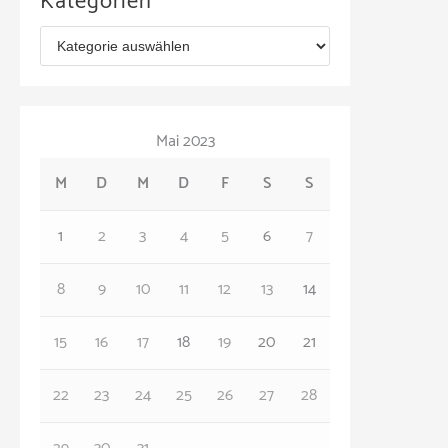
Kategorien
h
K
i
a
v
t
Mai 2023
e
M
D
M
D
F
S
S
g
o
1
2
3
4
5
6
7
r
8
9
10
11
12
13
14
i
e
15
16
17
18
19
20
21
n
22
23
24
25
26
27
28