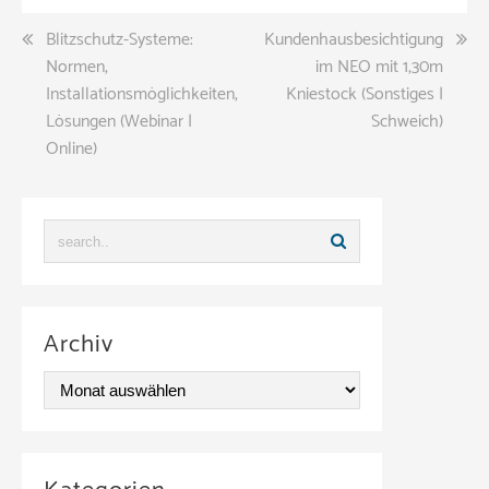
Beitragsnavigation
Blitzschutz-Systeme:
Kundenhausbesichtigung
Normen,
im NEO mit 1,30m
Installationsmöglichkeiten,
Kniestock (Sonstiges |
Lösungen (Webinar |
Schweich)
Online)
Archiv
A
r
c