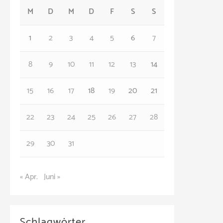
M
D
M
D
F
S
S
g
o
1
2
3
4
5
6
7
r
8
9
10
11
12
13
14
i
e
15
16
17
18
19
20
21
n
22
23
24
25
26
27
28
29
30
31
« Apr.
Juni »
Schlagwörter