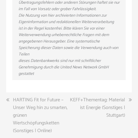
Übertragungsfehlern oder anderen Störungen haftet sie nur
im Fall von Vorsatz oder grober Fahrlässigkeit.
Die Nutzung von hier archivierten Informationen zur
Eigeninformation und redaktionellen Weiterverarbeitung
ist in der Regel kostenfrei. Bitte klären Sie vor einer
Weiterverwendung urheberrechtliche Fragen mit dem
angegebenen Herausgeber. Eine systematische
Speicherung dieser Daten sowie die Verwendung auch von
Teilen
dieses Datenbankwerks sind nur mit schriftlicher
Genehmigung durch die United News Network GmbH
gestattet
Beitragsnavigation
HARTING Fit for Future –
KEFF+Thementag: Material
Unser Weg hin zu smarten,
ist Energie (Sonstiges |
grünen
Stuttgart)
Wertschöpfungsketten
(Sonstiges | Online)