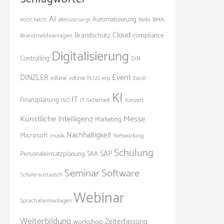
AI
Automatisierung
BMA
9001
14675
altersvorsorge
Berlin
Cloud
Brandschutz
Brandmeldeanlagen
compliance
Digitalisierung
Controlling
DIN
Event
DINZLER
edtime
edtime PLUS
erp
Excel
KI
IT
Finanzplanung
ISO
IT Sicherheit
Konzert
Künstliche Intelligenz
Messe
Marketing
Nachhaltigkeit
Microsoft
Networking
musik
Schulung
SAP
Personaleinsatzplanung
SAA
Seminar
Software
Schüleraustausch
Webinar
Sprachalarmanlagen
Weiterbildung
Zeiterfassung
workshop