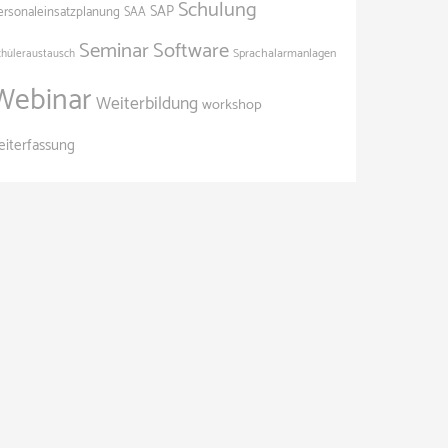
Schulung
SAP
ersonaleinsatzplanung
SAA
Seminar
Software
Sprachalarmanlagen
chüleraustausch
Webinar
Weiterbildung
workshop
eiterfassung