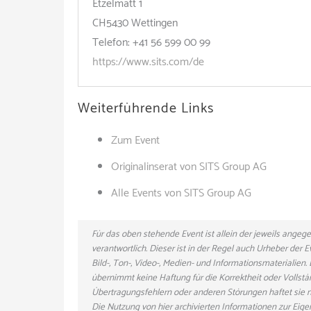
Etzelmatt 1
CH5430 Wettingen
Telefon: +41 56 599 00 99
https://www.sits.com/de
Weiterführende Links
Zum Event
Originalinserat von SITS Group AG
Alle Events von SITS Group AG
Für das oben stehende Event ist allein der jeweils ange
verantwortlich. Dieser ist in der Regel auch Urheber der
Bild-, Ton-, Video-, Medien- und Informationsmaterialie
übernimmt keine Haftung für die Korrektheit oder Vollstä
Übertragungsfehlern oder anderen Störungen haftet sie nu
Die Nutzung von hier archivierten Informationen zur Eig