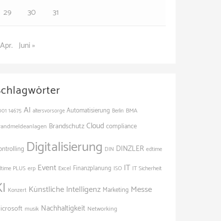
29
30
31
 Apr.
Juni »
Schlagwörter
AI
Automatisierung
BMA
001
14675
altersvorsorge
Berlin
Cloud
Brandschutz
randmeldeanlagen
compliance
Digitalisierung
DINZLER
ontrolling
edtime
DIN
Event
IT
Finanzplanung
dtime PLUS
erp
Excel
ISO
IT Sicherheit
KI
Künstliche Intelligenz
Messe
Marketing
Konzert
Nachhaltigkeit
icrosoft
Networking
musik