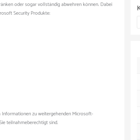
c
hränken oder sogar vollständig abwehren können. Dabei
h
rosoft Security Produkte:
K
i
a
v
t
e
g
o
r
i
e
 Informationen zu weitergehenden Microsoft-
n
ie teilnahmeberechtigt sind.