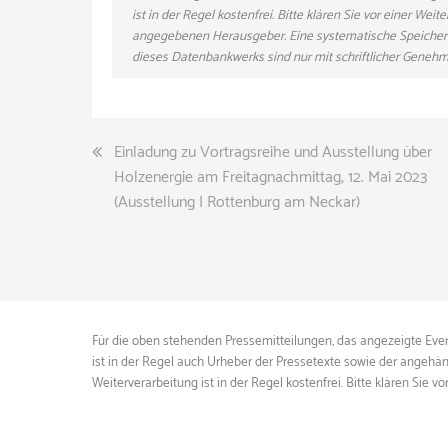
ist in der Regel kostenfrei. Bitte klären Sie vor einer W
angegebenen Herausgeber. Eine systematische Speicher
dieses Datenbankwerks sind nur mit schriftlicher Gene
Beitragsnavigation
Einladung zu Vortragsreihe und Ausstellung über
Holzenergie am Freitagnachmittag, 12. Mai 2023
(Ausstellung | Rottenburg am Neckar)
Für die oben stehenden Pressemitteilungen, das angezeigte Event
ist in der Regel auch Urheber der Pressetexte sowie der angehän
Weiterverarbeitung ist in der Regel kostenfrei. Bitte klären S