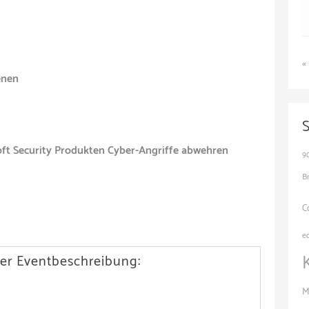
«
enen
soft Security Produkten Cyber-Angriffe abwehren
9
B
C
e
er Eventbeschreibung:
M