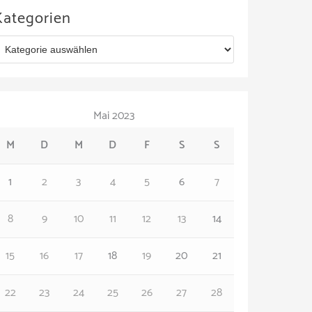
Kategorien
Mai 2023
M
D
M
D
F
S
S
1
2
3
4
5
6
7
8
9
10
11
12
13
14
15
16
17
18
19
20
21
22
23
24
25
26
27
28