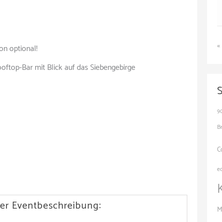
«
n optional!
ftop-Bar mit Blick auf das Siebengebirge
9
B
C
e
er Eventbeschreibung:
M