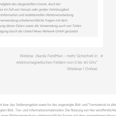
ndigkeit des dargestellten Events. Auch bei
r im Fall von Vorsatz oder grober Fahrlässigkeit.
eninformation und redaktionellen Weiterverarbeitung
eiterverwendung urheberrechtliche Fragen mit dem
ung dieser Daten sowie die Verwendung auch von Teilen
hmigung durch die United News Network GmbH gestattet
Webinar „Narda FieldMan – mehr Sicherheit in
elektromagnetischen Feldern von 0 bis 90 GHz“
(Webinar | Online)
 bzw. das Stellenangebot sowie für das angezeigte Bild- und Tonmaterial ist all
gten Bild-, Ton- und Informationsmaterialien. Die Nutzung von hier veröffentlich
ie vor einer Weiterverwendung urheberrechtliche Fragen mit dem angegebenen Herau