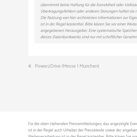
übernimmt keine Haftung für die Korrektheit oder Vollstä
Übertragungsfehlern oder anderen Störungen haftet sie nu
Die Nutzung von hier archivierten Informationen zur Eig
ist in der Regel kostenfrei. Bitte klären Sie vor einer W
angegebenen Herausgeber. Eine systematische Speicher
dieses Datenbankwerks sind nur mit schriftlicher Gene
Beitragsnavigation
Power2Drive (Messe | München)
Für die oben stehenden Pressemitteilungen, das angezeigte Event
ist in der Regel auch Urheber der Pressetexte sowie der angehän
Weiterverarbeitung ist in der Regel kostenfrei. Bitte klären S