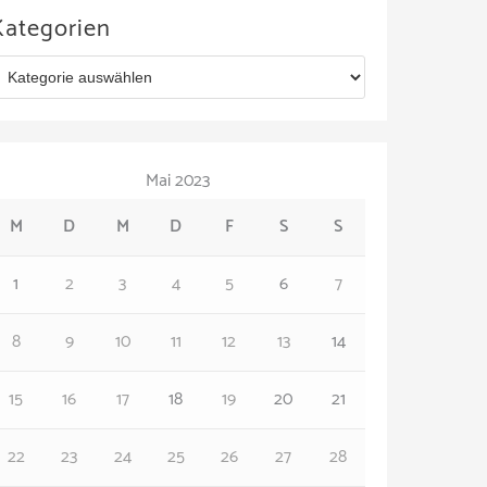
Kategorien
Mai 2023
M
D
M
D
F
S
S
1
2
3
4
5
6
7
8
9
10
11
12
13
14
15
16
17
18
19
20
21
22
23
24
25
26
27
28