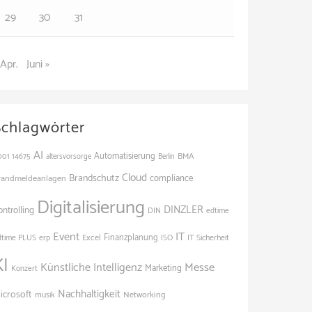
29
30
31
 Apr.
Juni »
Schlagwörter
AI
Automatisierung
BMA
001
14675
altersvorsorge
Berlin
Cloud
Brandschutz
randmeldeanlagen
compliance
Digitalisierung
DINZLER
ontrolling
edtime
DIN
Event
IT
Excel
Finanzplanung
dtime PLUS
erp
ISO
IT Sicherheit
KI
Künstliche Intelligenz
Messe
Marketing
Konzert
Nachhaltigkeit
icrosoft
Networking
musik