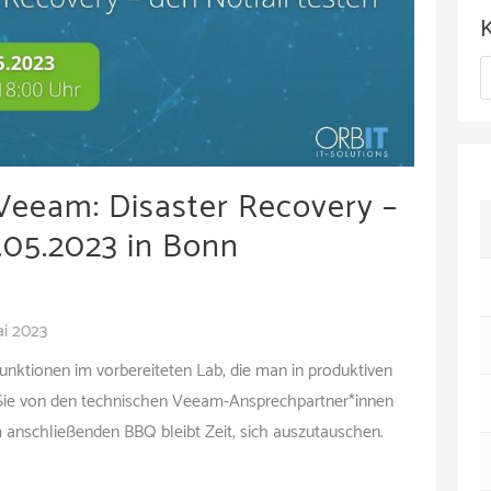
c
h
K
i
a
v
t
e
eeam: Disaster Recovery –
g
.05.2023 in Bonn
o
r
ai 2023
i
Funktionen im vorbereiteten Lab, die man in produktiven
e
ten Sie von den technischen Veeam-Ansprechpartner*innen
n
m anschließenden BBQ bleibt Zeit, sich auszutauschen.