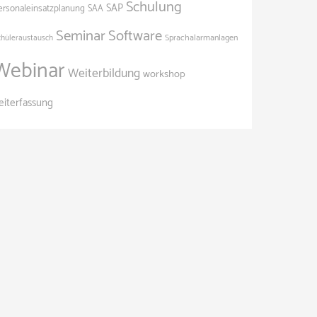
Schulung
SAP
ersonaleinsatzplanung
SAA
Seminar
Software
Sprachalarmanlagen
chüleraustausch
Webinar
Weiterbildung
workshop
eiterfassung