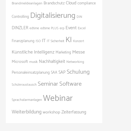
Cloud
Brandschutz
Brandmeldeanlagen
compliance
Digitalisierung
Controlling
DIN
Event
DINZLER
Excel
edtime
edtime PLUS
erp
KI
IT
Finanzplanung
ISO
IT Sicherheit
Konzert
Künstliche Intelligenz
Messe
Marketing
Nachhaltigkeit
Microsoft
Networking
musik
Schulung
SAP
Personaleinsatzplanung
SAA
Seminar
Software
Schüleraustausch
Webinar
Sprachalarmanlagen
Weiterbildung
Zeiterfassung
workshop