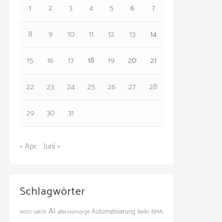
o
1
2
3
4
5
6
7
r
8
9
10
11
12
13
14
i
e
15
16
17
18
19
20
21
n
22
23
24
25
26
27
28
29
30
31
« Apr.
Juni »
Schlagwörter
AI
Automatisierung
BMA
9001
14675
altersvorsorge
Berlin