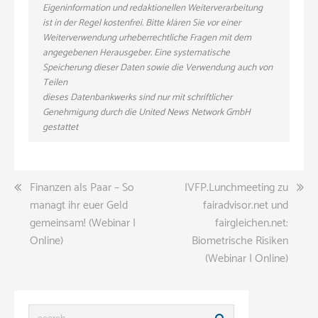
Eigeninformation und redaktionellen Weiterverarbeitung
ist in der Regel kostenfrei. Bitte klären Sie vor einer
Weiterverwendung urheberrechtliche Fragen mit dem
angegebenen Herausgeber. Eine systematische
Speicherung dieser Daten sowie die Verwendung auch von
Teilen
dieses Datenbankwerks sind nur mit schriftlicher
Genehmigung durch die United News Network GmbH
gestattet
Beitragsnavigation
Finanzen als Paar – So
IVFP.Lunchmeeting zu
managt ihr euer Geld
fairadvisor.net und
gemeinsam! (Webinar |
fairgleichen.net:
Online)
Biometrische Risiken
(Webinar | Online)