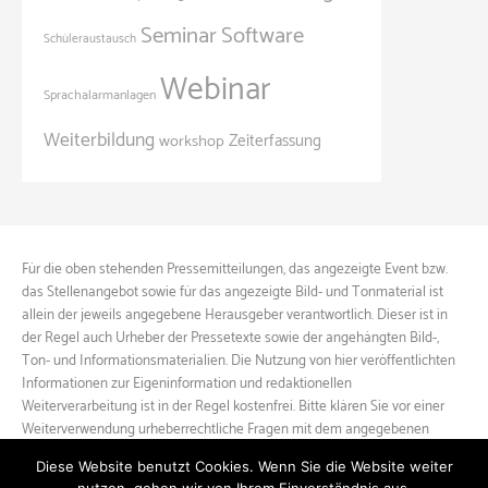
Seminar
Software
Schüleraustausch
Webinar
Sprachalarmanlagen
Weiterbildung
Zeiterfassung
workshop
Für die oben stehenden Pressemitteilungen, das angezeigte Event bzw.
das Stellenangebot sowie für das angezeigte Bild- und Tonmaterial ist
allein der jeweils angegebene Herausgeber verantwortlich. Dieser ist in
der Regel auch Urheber der Pressetexte sowie der angehängten Bild-,
Ton- und Informationsmaterialien. Die Nutzung von hier veröffentlichten
Informationen zur Eigeninformation und redaktionellen
Weiterverarbeitung ist in der Regel kostenfrei. Bitte klären Sie vor einer
Weiterverwendung urheberrechtliche Fragen mit dem angegebenen
Herausgeber.
Diese Website benutzt Cookies. Wenn Sie die Website weiter