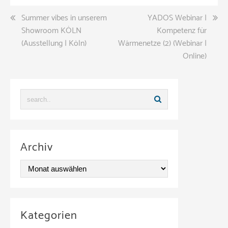
Beitragsnavigation
Summer vibes in unserem
YADOS Webinar |
Showroom KÖLN
Kompetenz für
(Ausstellung | Köln)
Wärmenetze (2) (Webinar |
Online)
Archiv
A
r
c
Kategorien
h