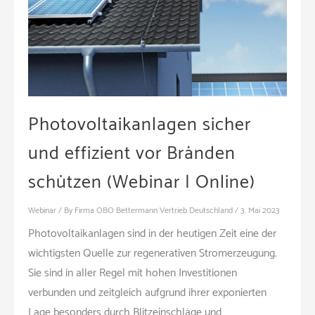
Photovoltaikanlagen sicher
und effizient vor Bränden
schützen (Webinar | Online)
Webinar
/ By
Firma OBO Bettermann Vertrieb Deutschland
/
3. Mai 2023
Photovoltaikanlagen sind in der heutigen Zeit eine der
wichtigsten Quelle zur regenerativen Stromerzeugung.
Sie sind in aller Regel mit hohen Investitionen
verbunden und zeitgleich aufgrund ihrer exponierten
Lage besonders durch Blitzeinschläge und