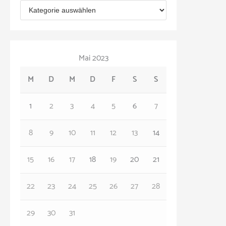
K
i
a
v
t
Mai 2023
e
M
D
M
D
F
S
S
g
o
1
2
3
4
5
6
7
r
8
9
10
11
12
13
14
i
e
15
16
17
18
19
20
21
n
22
23
24
25
26
27
28
29
30
31