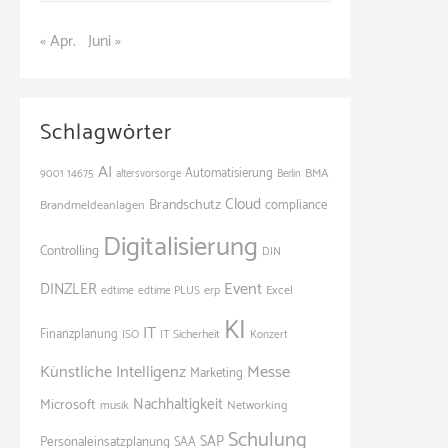
« Apr.
Juni »
Schlagwörter
AI
Automatisierung
BMA
9001
14675
altersvorsorge
Berlin
Cloud
Brandschutz
Brandmeldeanlagen
compliance
Digitalisierung
Controlling
DIN
Event
DINZLER
Excel
edtime
edtime PLUS
erp
KI
IT
Finanzplanung
ISO
IT Sicherheit
Konzert
Künstliche Intelligenz
Messe
Marketing
Nachhaltigkeit
Microsoft
Networking
musik
Schulung
SAP
Personaleinsatzplanung
SAA