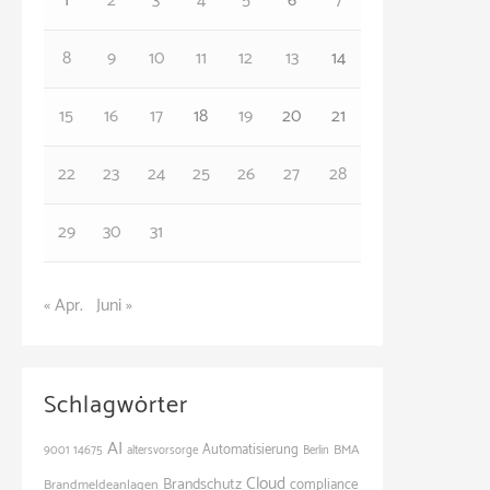
1
2
3
4
5
6
7
r
8
9
10
11
12
13
14
i
e
15
16
17
18
19
20
21
n
22
23
24
25
26
27
28
29
30
31
« Apr.
Juni »
Schlagwörter
AI
Automatisierung
BMA
9001
14675
altersvorsorge
Berlin
Cloud
Brandschutz
Brandmeldeanlagen
compliance