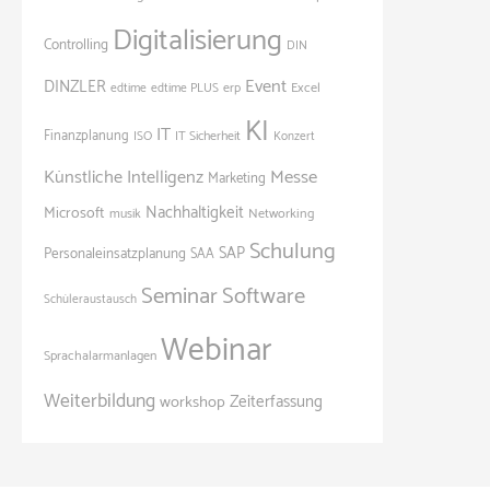
Digitalisierung
Controlling
DIN
Event
DINZLER
Excel
edtime
edtime PLUS
erp
KI
IT
Finanzplanung
ISO
IT Sicherheit
Konzert
Künstliche Intelligenz
Messe
Marketing
Nachhaltigkeit
Microsoft
Networking
musik
Schulung
SAP
Personaleinsatzplanung
SAA
Seminar
Software
Schüleraustausch
Webinar
Sprachalarmanlagen
Weiterbildung
Zeiterfassung
workshop