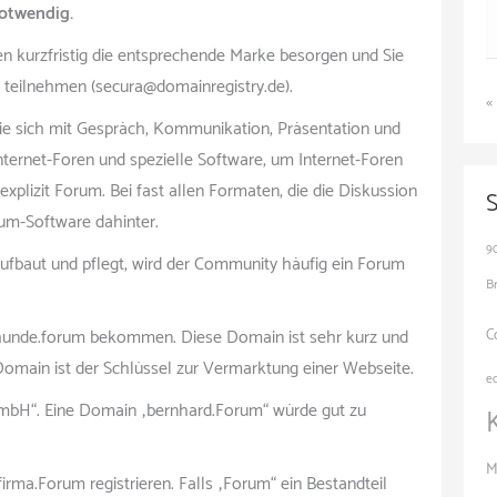
notwendig.
en kurzfristig die entsprechende Marke besorgen und Sie
teilnehmen (secura@domainregistry.de).
«
ie sich mit Gespräch, Kommunikation, Präsentation und
Internet-Foren und spezielle Software, um Internet-Foren
explizit Forum. Bei fast allen Formaten, die die Diskussion
rum-Software dahinter.
9
fbaut und pflegt, wird der Community häufig ein Forum
B
hunde.forum bekommen. Diese Domain ist sehr kurz und
C
Domain ist der Schlüssel zur Vermarktung einer Webseite.
e
GmbH“. Eine Domain „bernhard.Forum“ würde gut zu
M
irma.Forum registrieren. Falls „Forum“ ein Bestandteil