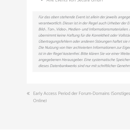
Alle Events von Secura GmbH
Für das oben stehende Event ist allein der jeweils ange
verantwortlich. Dieser ist in der Regel auch Urheber der
Bild-, Ton-, Video-, Medien- und Informationsmaterialie
übernimmt keine Haftung für die Korrektheit oder Vollstä
Übertragungsfehlern oder anderen Störungen haftet sie nu
Die Nutzung von hier archivierten Informationen zur Eig
ist in der Regel kostenfrei. Bitte klären Sie vor einer W
angegebenen Herausgeber. Eine systematische Speicher
dieses Datenbankwerks sind nur mit schriftlicher Gene
Beitragsnavigation
Early Access Period der Forum-Domains (Sonstiges
Online)