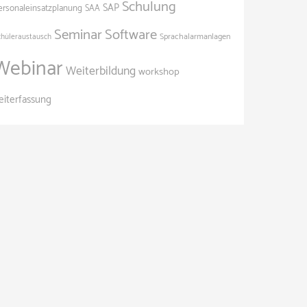
Schulung
SAP
ersonaleinsatzplanung
SAA
Seminar
Software
Sprachalarmanlagen
chüleraustausch
Webinar
Weiterbildung
workshop
eiterfassung