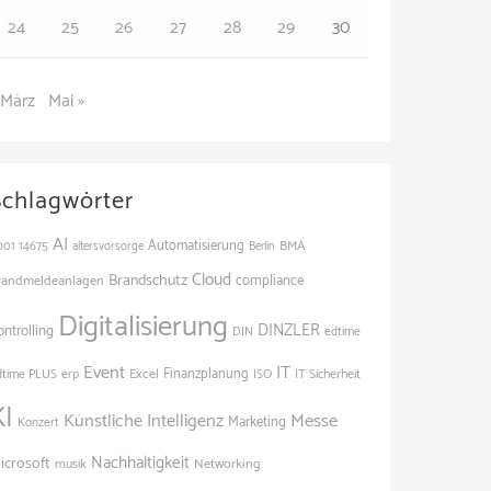
24
25
26
27
28
29
30
 März
Mai »
Schlagwörter
AI
Automatisierung
BMA
001
14675
altersvorsorge
Berlin
Cloud
Brandschutz
randmeldeanlagen
compliance
Digitalisierung
DINZLER
ontrolling
edtime
DIN
Event
IT
Excel
Finanzplanung
dtime PLUS
erp
ISO
IT Sicherheit
KI
Künstliche Intelligenz
Messe
Marketing
Konzert
Nachhaltigkeit
icrosoft
Networking
musik