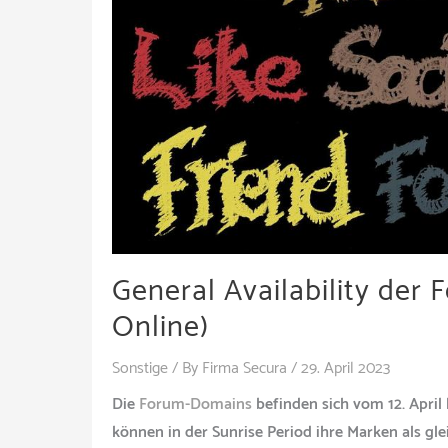
General Availability der
Online)
Sonstige
/ By
Firma Secura
/
29. April 2023
Die
Forum-Domains
befinden sich vom 12. April 
können in der Sunrise Period ihre Marken als g