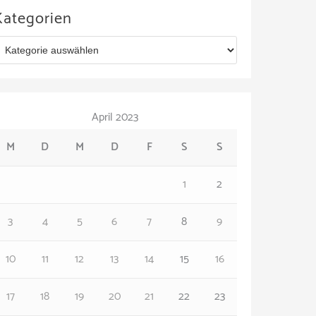
Kategorien
April 2023
M
D
M
D
F
S
S
1
2
3
4
5
6
7
8
9
10
11
12
13
14
15
16
17
18
19
20
21
22
23