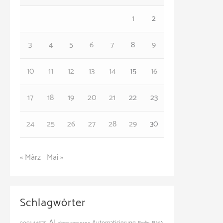
o
1
2
r
3
4
5
6
7
8
9
i
e
10
11
12
13
14
15
16
n
17
18
19
20
21
22
23
24
25
26
27
28
29
30
« März
Mai »
Schlagwörter
AI