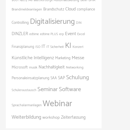
Automatisierung
BMA
9001
14675
altersvorsorge
Berlin
Cloud
Brandschutz
Brandmeldeanlagen
compliance
Digitalisierung
Controlling
DIN
Event
DINZLER
Excel
edtime
edtime PLUS
erp
KI
IT
Finanzplanung
ISO
IT Sicherheit
Konzert
Künstliche Intelligenz
Messe
Marketing
Nachhaltigkeit
Microsoft
Networking
musik
Schulung
SAP
Personaleinsatzplanung
SAA
Seminar
Software
Schüleraustausch
Webinar
Sprachalarmanlagen
Weiterbildung
Zeiterfassung
workshop